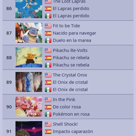
The Lost Lapras
86
El Lapras perdido
El Lapras perdido
Fit to be Tide
87
Nacido para navegar
Duelo en la marea
Pikachu Re-Volts
88
Pikachu se rebela
Pikachu se rebela
The Crystal Onix
89
El Onix de cristal
El Onix de cristal
In the Pink
90
De color rosa
Pokémon en rosa
Shell Shock!
91
Impacto caparazón