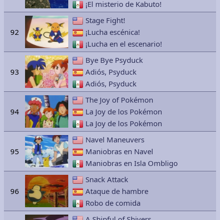
¡El misterio de Kabuto!
Stage Fight!
92
¡Lucha escénica!
¡Lucha en el escenario!
Bye Bye Psyduck
93
Adiós, Psyduck
Adiós, Psyduck
The Joy of Pokémon
94
La Joy de los Pokémon
La Joy de los Pokémon
Navel Maneuvers
95
Maniobras en Navel
Maniobras en Isla Ombligo
Snack Attack
96
Ataque de hambre
Robo de comida
A Shipful of Shivers