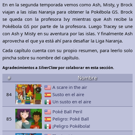
En en la segunda temporada vemos como Ash, Misty, y Brock
viajan a las islas Naranja para obtener la Pokébola GS. Brock
se queda con la profesora Ivy mientras que Ash recibe la
Pokébola GS por parte de la profesora. Luego Tracey se une
con Ash y Misty en su aventura por las islas. Y finalmente Ash
aprovecha el que ya está ahí para desafiar la Liga Naranja.
Cada capítulo cuenta con su propio resumen, para leerlo solo
pincha sobre su nombre del capítulo.
Agradecimientos a
SilverClaw
por colaborar en esta sección.
#
Nombre
A scare in the air
84
Susto en el aire
Un susto en el aire
Poké Ball Peril
85
Peligro: Poké Ball
¡Peligro Pokébola!