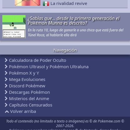
La rivalidad revive
¿Sabías que... desde la primera generación el
Pokémon Munna es descrito?
En la ruta 10, luego de ganarle a una chica que está fuera del
Túnel Roca, al hablarle ella dirá
Navegación
Calculadora de Poder Oculto
Pokémon Ultrasol y Pokémon Ultraluna
Pokémon X y Y
Mega Evoluciones
Discord Pokémew
Descargas Pokémon
Misterios del Anime
Capítulos Censurados
Volver arriba
Todo el contenido (no limitado a texto o imágenes) es © de Pokemew.com ©
2007-2026.