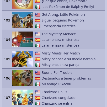
102
¿Por qué existís, Pokémon?
¡Los Pokémon de Ralph y Emily!
Get Along, Little Pokémon
103
Sigue, pequeño Pokémon
Emergencia eléctrica
The Mystery Menace
104
La amenaza misteriosa
La amenaza misteriosa
Misty Meets Her Match
105
Misty conoce a su media naranja
Misty encuentra pareja
Bound For Trouble
106
Destinados a tener problemas
Mi amigo Pikachu
Charizard Chills
107
Charizard congelado
Charizard se enfría