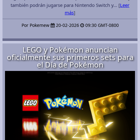
también podrán jugarse para Nintendo Switch y… [
Leer
más
]
Por Pokemew
20-02-2026
09:30 GMT-0800
LEGO y Pokémon anuncian
oficialmente sus primeros sets para
el Día de Pokémon