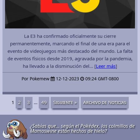
La E3 ha confirmado oficialmente su cierre
permanentemente, marcando el final de una era para el
evento de videojuegos más destacado del mundo. La falta
de eventos físicos desde 2019, agravada por la pandemia,
ha llevado a la disminución del… [
Leer más
]
Por Pokemew
12-12-2023
09:24 GMT-0800
1
2
3
…
49
Siguiente »
Archivo de Noticias
¿Sabías que... según el Pokédex, los colmillos de
Mamoswine están hechos de hielo?