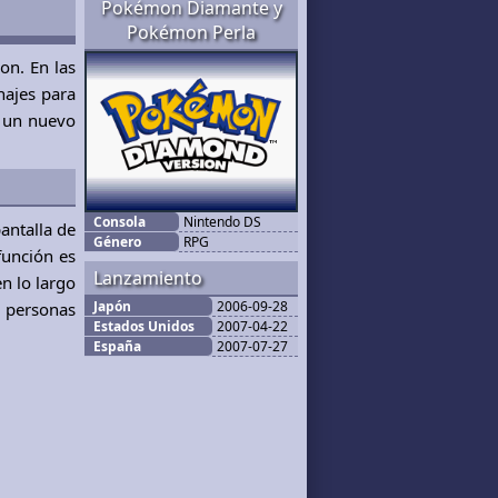
Pokémon Diamante y
Pokémon Perla
on. En las
najes para
, un nuevo
Consola
Nintendo DS
antalla de
Género
RPG
función es
Lanzamiento
n lo largo
Japón
2006-09-28
s personas
Estados Unidos
2007-04-22
España
2007-07-27