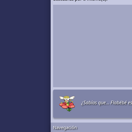
¿Sabías que... Flabébé e
Navegación