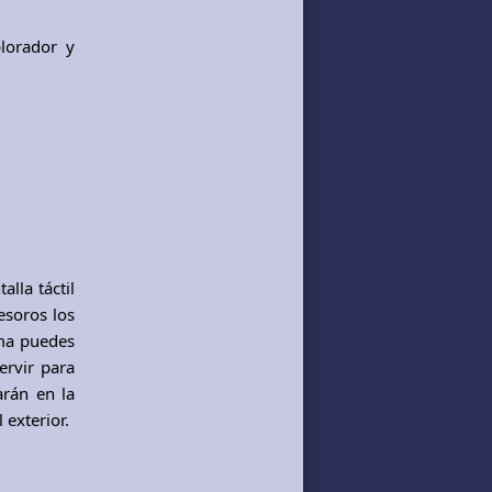
lorador y
lla táctil
esoros los
ema puedes
ervir para
arán en la
 exterior.