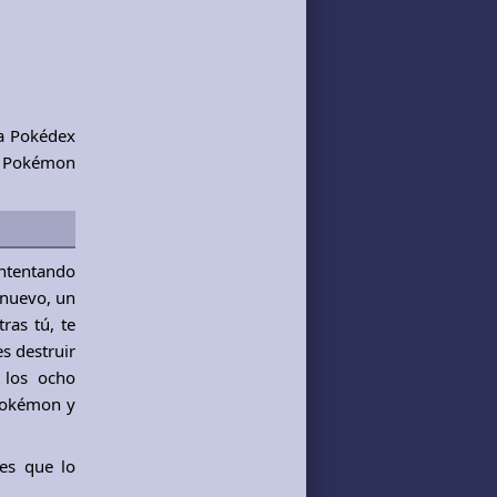
la Pokédex
 a Pokémon
intentando
 nuevo, un
ras tú, te
s destruir
 los ocho
 Pokémon y
es que lo