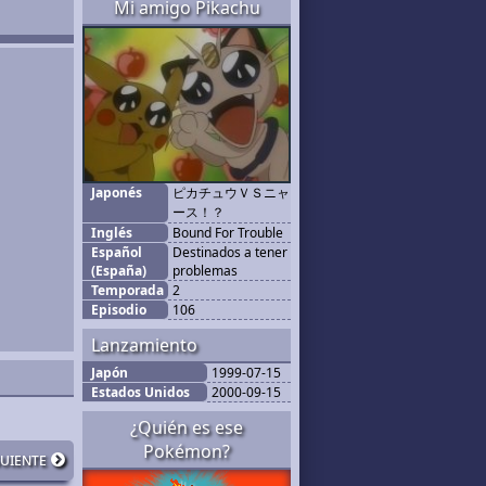
Mi amigo Pikachu
Japonés
ピカチュウＶＳニャ
ース！？
Inglés
Bound For Trouble
Español
Destinados a tener
(España)
problemas
Temporada
2
Episodio
106
Lanzamiento
Japón
1999-07-15
Estados Unidos
2000-09-15
¿Quién es ese
Pokémon?
guiente