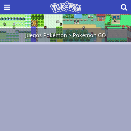
Juegos Pokémon
>
Pokémon GO