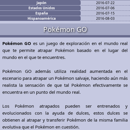
Japón
2016-07-22
Estados Unidos
2016-07-06
España
2016-07-15
Hispanoamérica
2016-08-03
Pokémon GO
Pokémon GO
es un juego de exploración en el mundo real
que te permite atrapar Pokémon basado en el lugar del
mundo en el que te encuentres.
Pokémon GO además utiliza realidad aumentada en el
escenario para atrapar un Pokémon salvaje, haciendo aún más
realista la sensación de que tal Pokémon efectivamente se
encuentra en un punto del mundo real.
Los Pokémon atrapados pueden ser entrenados y
evolucionados con la ayuda de dulces, estos dulces se
obtienen al atrapar y transferir Pokémon de la misma familia
evolutiva que el Pokémon en cuestión.