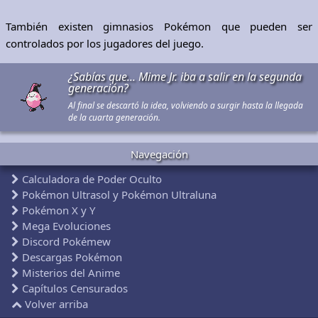
También existen gimnasios Pokémon que pueden ser
controlados por los jugadores del juego.
¿Sabías que... Mime Jr. iba a salir en la segunda
generación?
Al final se descartó la idea, volviendo a surgir hasta la llegada
de la cuarta generación.
Navegación
Calculadora de Poder Oculto
Pokémon Ultrasol y Pokémon Ultraluna
Pokémon X y Y
Mega Evoluciones
Discord Pokémew
Descargas Pokémon
Misterios del Anime
Capítulos Censurados
Volver arriba