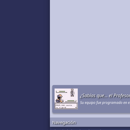
¿Sabías que... el Profes
Su equipo fue programado en el
Navegación