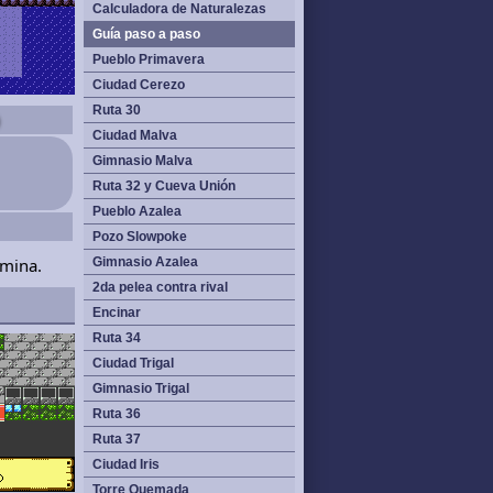
Calculadora de Naturalezas
Guía paso a paso
Pueblo Primavera
Ciudad Cerezo
Ruta 30
Ciudad Malva
Gimnasio Malva
Ruta 32 y Cueva Unión
Pueblo Azalea
Pozo Slowpoke
smina.
Gimnasio Azalea
2da pelea contra rival
Encinar
Ruta 34
Ciudad Trigal
Gimnasio Trigal
Ruta 36
Ruta 37
Ciudad Iris
Torre Quemada