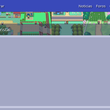
rar
Noticias
Foros
istal