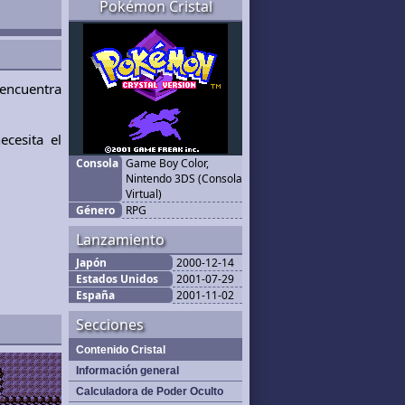
Pokémon Cristal
 encuentra
cesita el
Consola
Game Boy Color,
Nintendo 3DS (Consola
Virtual)
Género
RPG
Lanzamiento
Japón
2000-12-14
Estados Unidos
2001-07-29
España
2001-11-02
Secciones
Contenido Cristal
Información general
Calculadora de Poder Oculto