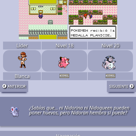
Líder
Nivel 18
Nivel 20
Blanca
anterior
siguiente
¿Sabías que... ni Nidorina ni Nidoqueen pueden
poner huevos, pero Nidoran hembra sí puede?
Navegación