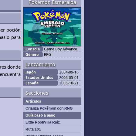
Pokémon Esmeralda
per poción
nasio para
Consola
Game Boy Advance
Género
RPG
Lanzamiento
ores donde
Japón
2004-09-16
 encuentra
Estados Unidos
2005-05-01
España
2005-10-21
Secciones
Artículos
Crianza Pokémon con RNG
Guía paso a paso
Little Root/Villa Raíz
Ruta 101