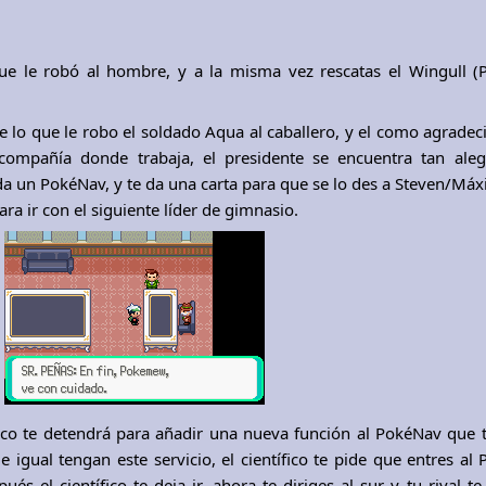
ue le robó al hombre, y a la misma vez rescatas el Wingull (
e lo que le robo el soldado Aqua al caballero, y el como agradec
 compañía donde trabaja, el presidente se encuentra tan ale
 da un PokéNav, y te da una carta para que se lo des a Steven/Má
ara ir con el siguiente líder de gimnasio.
ífico te detendrá para añadir una nueva función al PokéNav que 
 igual tengan este servicio, el científico te pide que entres al
és el científico te deja ir, ahora te diriges al sur y tu rival te