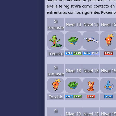
él/ella te registrará como contacto en
enfrentaras con los siguientes Pokémo
Si
Nivel 13
Nivel 13
Nivel 1
tomaste
Treecko
Si
Nivel 13
Nivel 13
Nivel 1
tomaste
Torchic
Si
Nivel 13
Nivel 13
Nivel 1