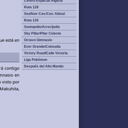
Centro Espacial Algaria
Ruta 128
Seafloor Cav./Cav. Abisal
Ruta 126
Sootopolis/Arrecípolis
Sky Pillar/Pilar Celeste
ue está en
Octavo Gimnasio
Ever Grande/Colosalia
Victory Road/Calle Victoria
Liga Pokémon
Después del Alto Mando
rá contigo
imnasio en
 visto por
 Makuhita,