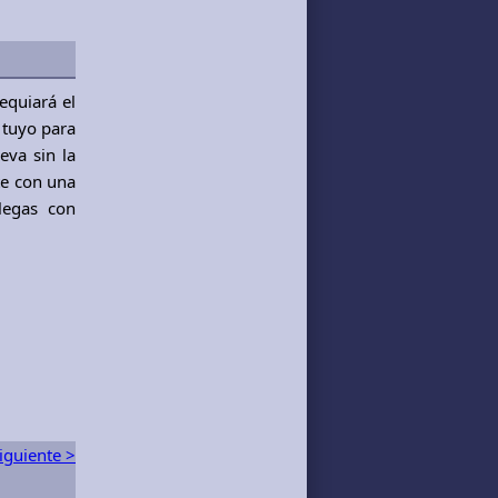
equiará el
 tuyo para
eva sin la
te con una
legas con
iguiente >