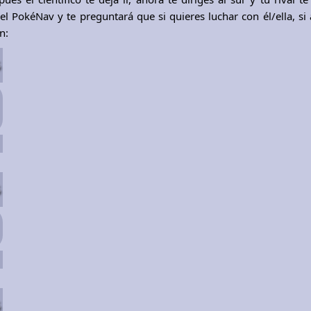
 el PokéNav y te preguntará que si quieres luchar con él/ella, si 
n:
5
5
5