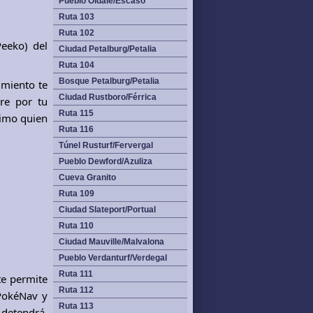
Pueblo Oldale/Escaso
Ruta 103
Ruta 102
Peeko) del
Ciudad Petalburg/Petalia
Ruta 104
Bosque Petalburg/Petalia
imiento te
Ciudad Rustboro/Férrica
gre por tu
Ruta 115
ximo quien
Ruta 116
Túnel Rusturf/Fervergal
Pueblo Dewford/Azuliza
Cueva Granito
Ruta 109
Ciudad Slateport/Portual
Ruta 110
Ciudad Mauville/Malvalona
Pueblo Verdanturf/Verdegal
Ruta 111
te permite
Ruta 112
 PokéNav y
Ruta 113
 detendrá,