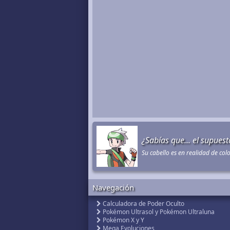
¿Sabías que... el supues
Su cabello es en realidad de col
Navegación
Calculadora de Poder Oculto
Pokémon Ultrasol y Pokémon Ultraluna
Pokémon X y Y
Mega Evoluciones