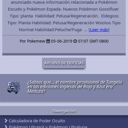
anunciado nueva información relacionada a Pokémon
Escudo y Pokémon Espada. Nuevos Pokémon Gossifluer
Tipo: planta Habilidad: Pelusa/Regeneración. Eldegoss
Tipo: Planta Habilidad: Pelusa/Regeneración Wooloo Tipo
Normal Habilidad:Peluche/Fuga … [
Leer más
]
Por Pokemew
05-06-2019
07:07 GMT-0800
Archivo de Noticias
¿Sabías que... el nombre provisional de Tangela
en las ediciones inglesas de Rojo y Azul era
Meduza?
Navegación
Calculadora de Poder Oculto
Pokémon Ultrasol y Pokémon Ultraluna