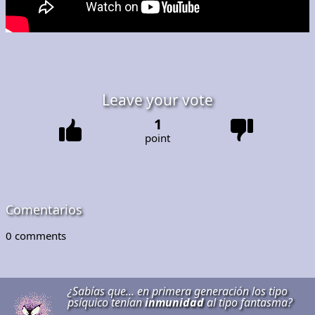
Leave your vote
1
point
Comentarios
0
comments
¿Sabías que... en primera generación los tipo
psíquico tenían
inmunidad
al tipo fantasma?