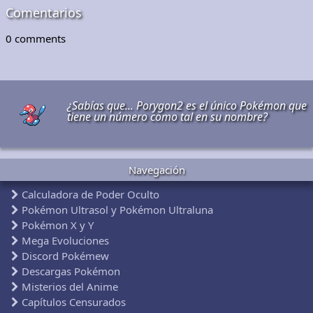
Comentarios
0
comments
¿Sabías que... Porygon2 es el único Pokémon que
tiene un número como tal en su nombre?
Navegación
Calculadora de Poder Oculto
Pokémon Ultrasol y Pokémon Ultraluna
Pokémon X y Y
Mega Evoluciones
Discord Pokémew
Descargas Pokémon
Misterios del Anime
Capítulos Censurados