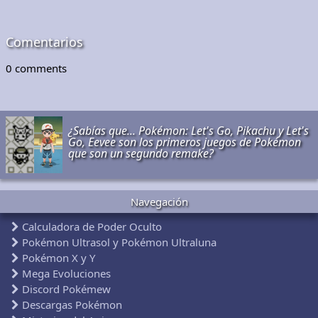
Comentarios
0
comments
¿Sabías que... Pokémon: Let's Go, Pikachu y Let's
Go, Eevee son los primeros juegos de Pokémon
que son un segundo remake?
Navegación
Calculadora de Poder Oculto
Pokémon Ultrasol y Pokémon Ultraluna
Pokémon X y Y
Mega Evoluciones
Discord Pokémew
Descargas Pokémon