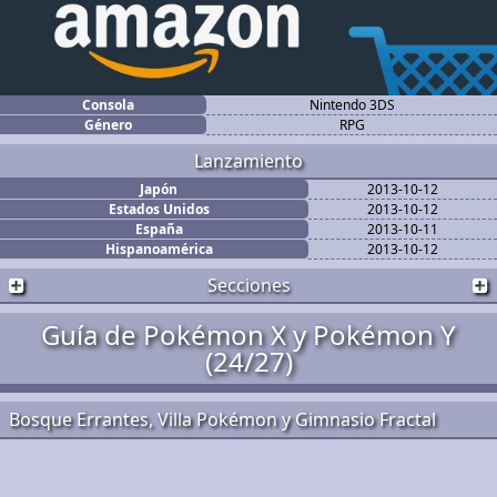
Consola
Nintendo 3DS
Género
RPG
Lanzamiento
Japón
2013-10-12
Estados Unidos
2013-10-12
España
2013-10-11
Hispanoamérica
2013-10-12
Secciones
Guía de Pokémon X y Pokémon Y
(24/27)
Bosque Errantes, Villa Pokémon y Gimnasio Fractal