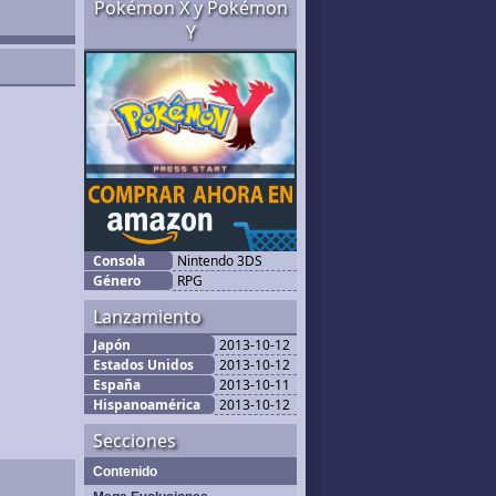
Pokémon X y Pokémon
Y
Consola
Nintendo 3DS
Género
RPG
Lanzamiento
Japón
2013-10-12
Estados Unidos
2013-10-12
España
2013-10-11
Hispanoamérica
2013-10-12
Secciones
Contenido