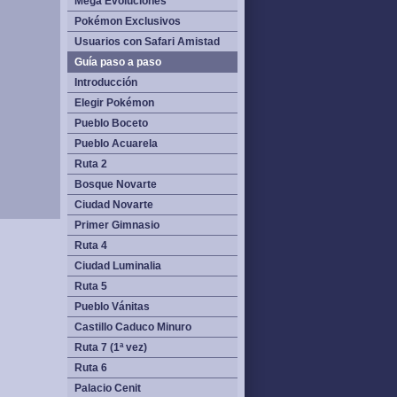
Mega Evoluciones
Pokémon Exclusivos
Usuarios con Safari Amistad
Guía paso a paso
Introducción
Elegir Pokémon
Pueblo Boceto
Pueblo Acuarela
Ruta 2
Bosque Novarte
Ciudad Novarte
Primer Gimnasio
Ruta 4
Ciudad Luminalia
Ruta 5
Pueblo Vánitas
Castillo Caduco Minuro
Ruta 7 (1ª vez)
Ruta 6
Palacio Cenit