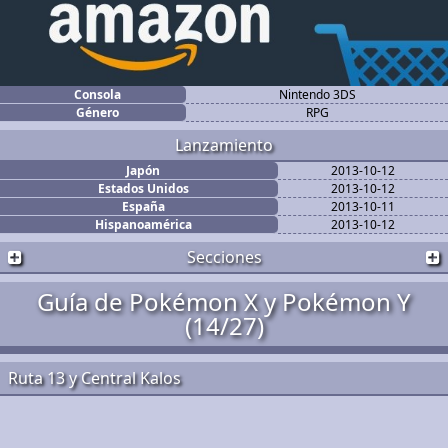
Consola
Nintendo 3DS
Género
RPG
Lanzamiento
Japón
2013-10-12
Estados Unidos
2013-10-12
España
2013-10-11
Hispanoamérica
2013-10-12
Secciones
Guía de Pokémon X y Pokémon Y
(14/27)
Ruta 13 y Central Kalos