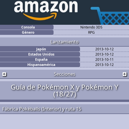
Consola
Nintendo 3DS
Género
RPG
Lanzamiento
Japón
2013-10-12
Estados Unidos
2013-10-12
España
2013-10-11
Hispanoamérica
2013-10-12
Secciones
Guía de Pokémon X y Pokémon Y
(18/27)
Fábrica Pokéballs (Interior) y ruta 15