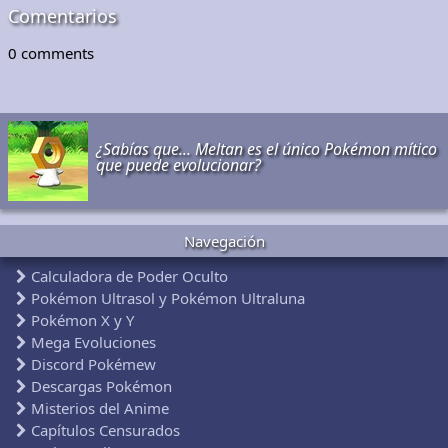
Comentarios
0
comments
¿Sabías que... Meltan es el único Pokémon mítico
que puede evolucionar?
Navegación
Calculadora de Poder Oculto
Pokémon Ultrasol y Pokémon Ultraluna
Pokémon X y Y
Mega Evoluciones
Discord Pokémew
Descargas Pokémon
Misterios del Anime
Capítulos Censurados