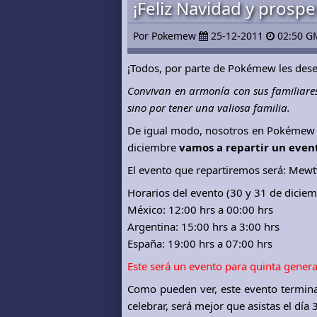
¡Feliz Navidad y prosp
Por Pokemew
25-12-2011
02:50 G
¡Todos, por parte de Pokémew les des
Convivan en armonía con sus familiares 
sino por tener una valiosa familia.
De igual modo, nosotros en Pokémew le
diciembre
vamos a repartir un even
El evento que repartiremos será: Mew
Horarios del evento (30 y 31 de diciem
México: 12:00 hrs a 00:00 hrs
Argentina: 15:00 hrs a 3:00 hrs
España: 19:00 hrs a 07:00 hrs
Este será un evento para quinta genera
Como pueden ver, este evento terminar
celebrar, será mejor que asistas el día 