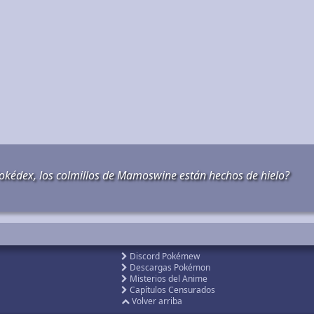
Pokédex, los colmillos de Mamoswine están hechos de hielo?
Discord Pokémew
Descargas Pokémon
Misterios del Anime
Capítulos Censurados
Volver arriba