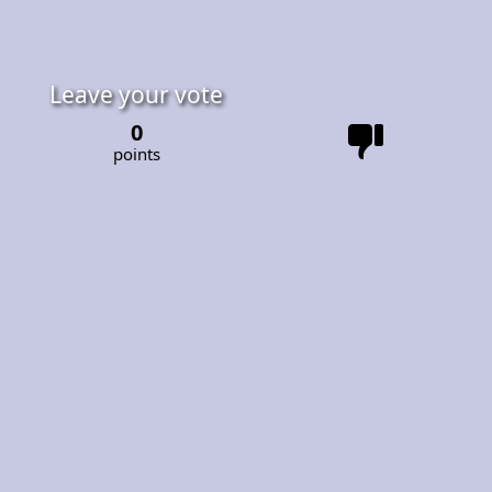
Leave your vote
0
points