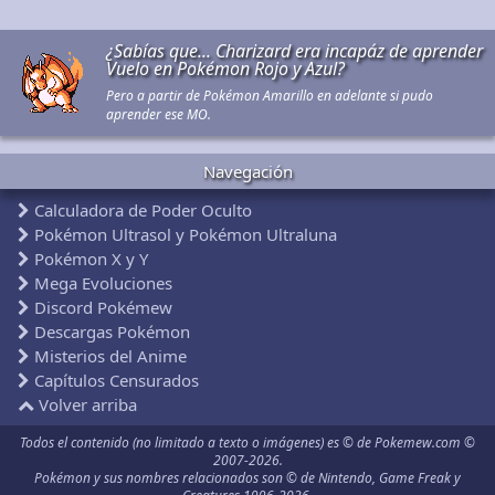
¿Sabías que... Charizard era incapáz de aprender
Vuelo en Pokémon Rojo y Azul?
Pero a partir de Pokémon Amarillo en adelante si pudo
aprender ese MO.
Navegación
Calculadora de Poder Oculto
Pokémon Ultrasol y Pokémon Ultraluna
Pokémon X y Y
Mega Evoluciones
Discord Pokémew
Descargas Pokémon
Misterios del Anime
Capítulos Censurados
Volver arriba
Todos el contenido (no limitado a texto o imágenes) es © de Pokemew.com ©
2007-2026.
Pokémon y sus nombres relacionados son © de Nintendo, Game Freak y