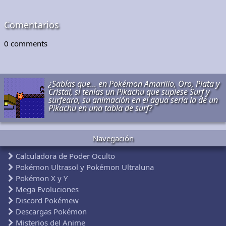
Comentarios
0
comments
¿Sabías que... en Pokémon Amarillo, Oro, Plata y
Cristal, si tenías un Pikachu que supiese Surf y
surfeara, su animación en el agua sería la de un
Pikachu en una tabla de surf?
Navegación
Calculadora de Poder Oculto
Pokémon Ultrasol y Pokémon Ultraluna
Pokémon X y Y
Mega Evoluciones
Discord Pokémew
Descargas Pokémon
Misterios del Anime