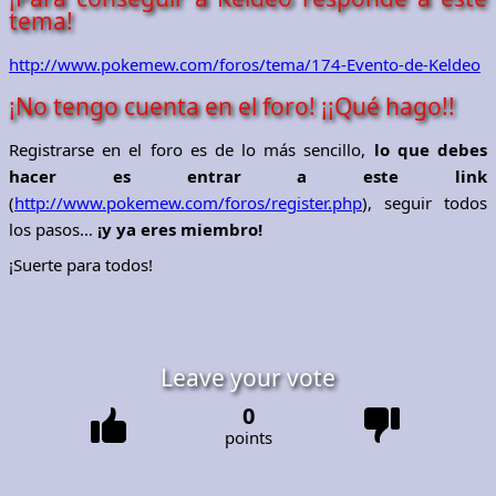
tema!
http://www.pokemew.com/foros/tema/174-Evento-de-Keldeo
¡No tengo cuenta en el foro! ¡¡Qué hago!!
Registrarse en el foro es de lo más sencillo,
lo que debes
hacer es entrar a este link
(
http://www.pokemew.com/foros/register.php
), seguir todos
los pasos…
¡y ya eres miembro!
¡Suerte para todos!
Leave your vote
0
points