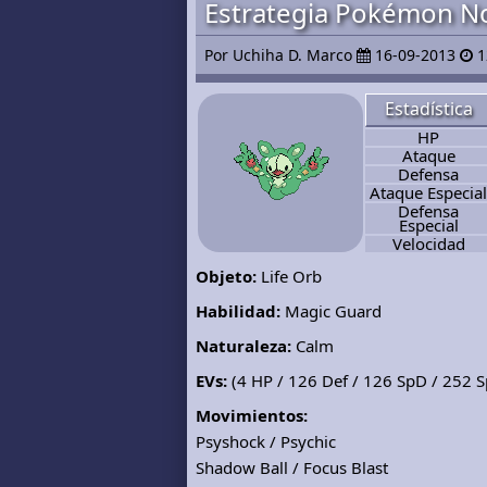
Estrategia Pokémon No
Por Uchiha D. Marco
16-09-2013
1
Estadística
HP
Ataque
Defensa
Ataque Especial
Defensa
Especial
Velocidad
Objeto:
Life Orb
Habilidad:
Magic Guard
Naturaleza:
Calm
EVs:
(4 HP / 126 Def / 126 SpD / 252 
Movimientos:
Psyshock / Psychic
Shadow Ball / Focus Blast