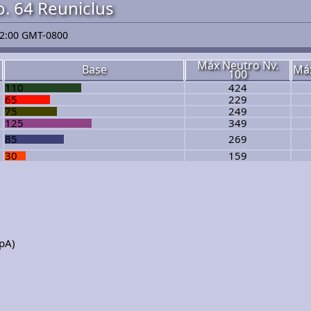
. 64 Reuniclus
2:00 GMT-0800
Máx Neutro Nv.
Base
Máx
100
110
424
65
229
75
249
125
349
85
269
30
159
SpA)