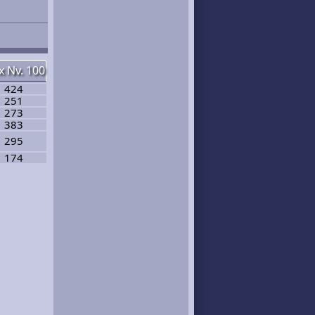
 Nv. 100
424
251
273
383
295
174