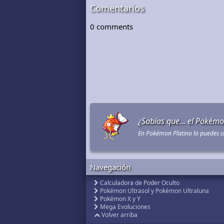
Comentarios
0
comments
¿Sabías que... el Pokém
En Pokémon Platino lo puedes ca
Navegación
Calculadora de Poder Oculto
Pokémon Ultrasol y Pokémon Ultraluna
Pokémon X y Y
Mega Evoluciones
Volver arriba