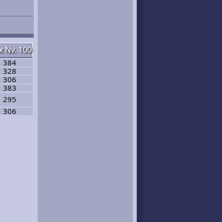
 Nv. 100
384
328
306
383
295
306