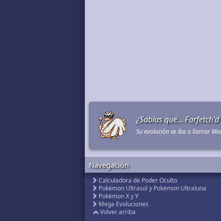
¿Sabías que... Farfetch'
Su evolución se iba a llamar M
Navegación
Calculadora de Poder Oculto
Pokémon Ultrasol y Pokémon Ultraluna
Pokémon X y Y
Mega Evoluciones
Volver arriba