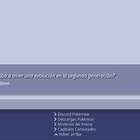
d iba a tener una evolución en la segunda generación?
adame.
Discord Pokémew
Descargas Pokémon
Misterios del Anime
Capítulos Censurados
Volver arriba