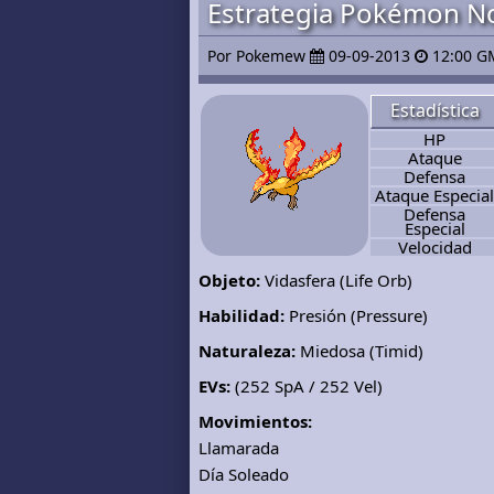
Estrategia Pokémon No
Por Pokemew
09-09-2013
12:00 G
Estadística
HP
Ataque
Defensa
Ataque Especial
Defensa
Especial
Velocidad
Objeto:
Vidasfera (Life Orb)
Habilidad:
Presión (Pressure)
Naturaleza:
Miedosa (Timid)
EVs:
(252 SpA / 252 Vel)
Movimientos:
Llamarada
Día Soleado