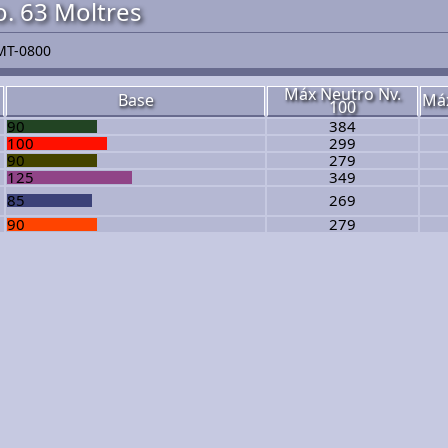
. 63 Moltres
MT-0800
Máx Neutro Nv.
Base
Máx
100
90
384
100
299
90
279
125
349
85
269
90
279