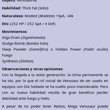
Objeto:
Venusaurite
Habilidad:
Thick Fat (
Sebo
)
Naturaleza:
Modest (
Modesta
) +SpA, -Atk
EVs:
(252 HP / 252 SpA / 4 Def)
Movimientos:
Giga Drain (
Gigadrenado
)
Sludge Bomb (
Bomba lodo
)
Sleep Powder (
Somnífero
) o Hidden Power (
Poder oculto
)
Fuego
Synthesis (
Síntesis
)
Observaciones y otras opiniones:
Con la llegada a la sexta generación, la clima permanente se
ha ido, por lo que el rol inicial de Venusaur de ser usado en
equipos con Día Soleado se ha vuelto poco maniobrable. Pero
con su nueva habilidad resulta de gran beneficio perder
debilidad ante fuego y hielo.
A pesar de no poder tener Restos, Mega Venusaur puede