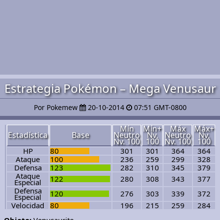
Estrategia Pokémon – Mega Venusaur
Por Pokemew
20-10-2014
07:51 GMT-0800
Mín
Mín+
Máx
Máx+
Estadística
Base
Neutro
Nv.
Neutro
Nv.
Nv. 100
100
Nv. 100
100
HP
80
301
301
364
364
Ataque
100
236
259
299
328
Defensa
123
282
310
345
379
Ataque
122
280
308
343
377
Especial
Defensa
120
276
303
339
372
Especial
Velocidad
80
196
215
259
284