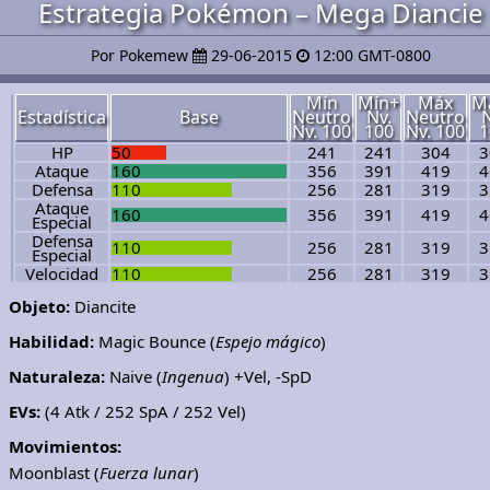
Estrategia Pokémon – Mega Diancie
Por Pokemew
29-06-2015
12:00 GMT-0800
Mín
Mín+
Máx
M
Estadística
Base
Neutro
Nv.
Neutro
N
Nv. 100
100
Nv. 100
1
HP
50
241
241
304
3
Ataque
160
356
391
419
4
Defensa
110
256
281
319
3
Ataque
160
356
391
419
4
Especial
Defensa
110
256
281
319
3
Especial
Velocidad
110
256
281
319
3
Objeto:
Diancite
Habilidad:
Magic Bounce (
Espejo mágico
)
Naturaleza:
Naive (
Ingenua
) +Vel, -SpD
EVs:
(4 Atk / 252 SpA / 252 Vel)
Movimientos:
Moonblast (
Fuerza lunar
)