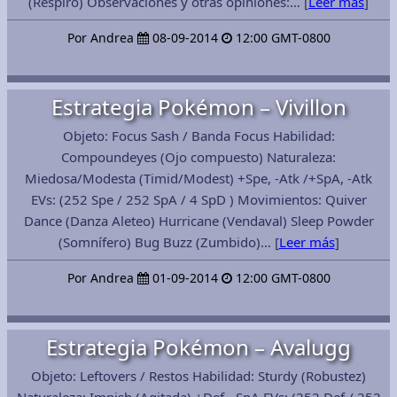
(Respiro) Observaciones y otras opiniones:… [
Leer más
]
Por Andrea
08-09-2014
12:00 GMT-0800
Estrategia Pokémon – Vivillon
Objeto: Focus Sash / Banda Focus Habilidad:
Compoundeyes (Ojo compuesto) Naturaleza:
Miedosa/Modesta (Timid/Modest) +Spe, -Atk /+SpA, -Atk
EVs: (252 Spe / 252 SpA / 4 SpD ) Movimientos: Quiver
Dance (Danza Aleteo) Hurricane (Vendaval) Sleep Powder
(Somnífero) Bug Buzz (Zumbido)… [
Leer más
]
Por Andrea
01-09-2014
12:00 GMT-0800
Estrategia Pokémon – Avalugg
Objeto: Leftovers / Restos Habilidad: Sturdy (Robustez)