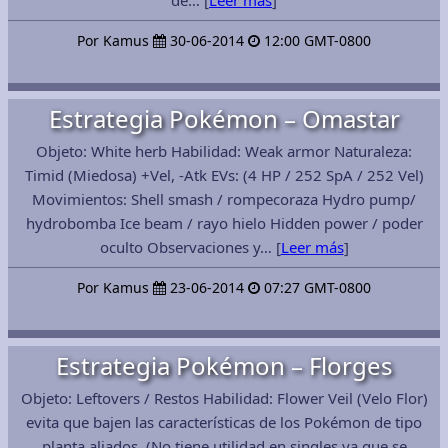
de… [
Leer más
]
Por Kamus
30-06-2014
12:00 GMT-0800
Estrategia Pokémon – Omastar
Objeto: White herb Habilidad: Weak armor Naturaleza:
Timid (Miedosa) +Vel, -Atk EVs: (4 HP / 252 SpA / 252 Vel)
Movimientos: Shell smash / rompecoraza Hydro pump/
hydrobomba Ice beam / rayo hielo Hidden power / poder
oculto Observaciones y… [
Leer más
]
Por Kamus
23-06-2014
07:27 GMT-0800
Estrategia Pokémon – Florges
Objeto: Leftovers / Restos Habilidad: Flower Veil (Velo Flor)
evita que bajen las características de los Pokémon de tipo
planta aliados. (No tiene utilidad en singles ya que se