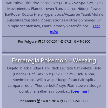
Naturaleza: Timid/Miedosa EVs: (4 HP / 252 SpA / 252 Vel)
Movimientos: Flamethrower/Lanzallamas Hidden Power
Ice/Poder Oculto Hielo Hyper voice/Vozarrón Taunt/Mofa ó
Substitute/Sustituto Observaciones y otras opiniones: Un
simple set ofensivo, Lanzallamas y Vozarrón por… [
Leer
más
]
Por Fulgore
21-07-2014
07:21 GMT-0800
Estrategia Pokémon – Weezing
Objeto: black sludge Habilidad: Levitate Naturaleza: Bold
(Osada) +Def, -Atk EVs: (252 HP / 252 Def/ 4 SpA)
Movimientos: Will o wisp / fuego fatuo Pain split /
compartir dolor Thunderbolt / rayo Flametower/ sludge
bomb / lanzallamas / bomba… [
Leer más
]
Por Kamus
14-07-2014
12:00 GMT-0800