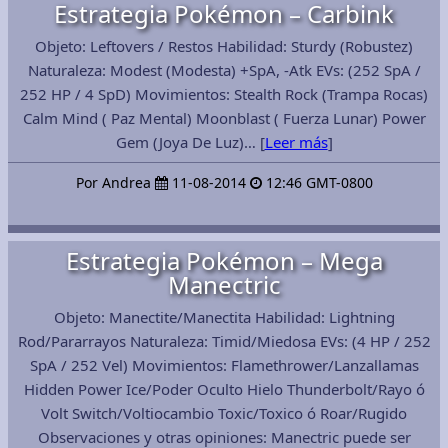
Estrategia Pokémon – Carbink
Objeto: Leftovers / Restos Habilidad: Sturdy (Robustez)
Naturaleza: Modest (Modesta) +SpA, -Atk EVs: (252 SpA /
252 HP / 4 SpD) Movimientos: Stealth Rock (Trampa Rocas)
Calm Mind ( Paz Mental) Moonblast ( Fuerza Lunar) Power
Gem (Joya De Luz)… [
Leer más
]
Por Andrea
11-08-2014
12:46 GMT-0800
Estrategia Pokémon – Mega
Manectric
Objeto: Manectite/Manectita Habilidad: Lightning
Rod/Pararrayos Naturaleza: Timid/Miedosa EVs: (4 HP / 252
SpA / 252 Vel) Movimientos: Flamethrower/Lanzallamas
Hidden Power Ice/Poder Oculto Hielo Thunderbolt/Rayo ó
Volt Switch/Voltiocambio Toxic/Toxico ó Roar/Rugido
Observaciones y otras opiniones: Manectric puede ser