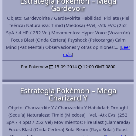
Estrategia Pokémon – Mega
Gardevoir
Objeto: Gardevoirite / Gardevoirita Habilidad: Pixilate (Piel
feérica) Naturaleza: Timid (Miedosa) +Vel, -Atk EVs: (252
SpA / 4 HP / 252 Vel) Movimientos: Hyper Voice (Vozarrón)
Focus Blast (Onda Certera) Psyshock (Psicocarga) Calm
Mind (Paz Mental) Observaciones y otras opiniones:… [
Leer
más
]
Por Pokemew
15-09-2014
12:00 GMT-0800
Estrategia Pokémon – Mega
Charizard Y
Objeto: Charizardite Y / Charizardita Y Habilidad: Drought
(Sequía) Naturaleza: Timid (Miedosa) +Vel, -Atk EVs: (252
SpA / 4 SpD / 252 Vel) Movimientos: Fire Blast (Llamarada)
Focus Blast (Onda Certera) SolarBeam (Rayo Solar) Roost