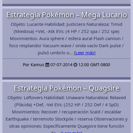
Estrategia Pokémon – Mega Lucario
Objeto: Lucarite Habilidad: Justiciero Naturaleza: Timid
(Miedosa) +Vel, -Atk EVs: (4 HP / 252 spa / 252 spe)
Movimientos: Aura sphere / esfera aural Flash cannon /
foco resplandor Vacuum wave / onda vacío Dark pulse /
pulsó umbrío o… [
Leer más
]
Por Kamus
07-07-2014
12:00 GMT-0800
Estrategia Pokémon – Quagsire
Objeto: Leftovers Habilidad: Unaware Naturaleza: Relaxed
(Plácida) +Def, -Vel EVs: (252 HP / 252 Def / 4 SpD)
Movimientos: Recover / recuperación Scald / escaldar
Earthquake / terremoto Stockpile / reserva Observaciones y
otras opiniones: Específicamente Quagsire tiene función