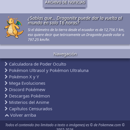
Archivo de Noticias
¿Sabías que... Dragonite puede dar la vuelta al
mundo en solo 16 horas?
Si el diámetro de la tierra desde el ecuador es de 12,756.1 km,
eso quiere decir que teóricamente un Dragonite puede volar a
797.25 km/hr.
Navegación
Calculadora de Poder Oculto
Pokémon Ultrasol y Pokémon Ultraluna
Pokémon X y Y
Mega Evoluciones
Discord Pokémew
Descargas Pokémon
Misterios del Anime
Capítulos Censurados
Volver arriba
Todos el contenido (no limitado a texto o imágenes) es © de Pokemew.com ©
2007-2026.