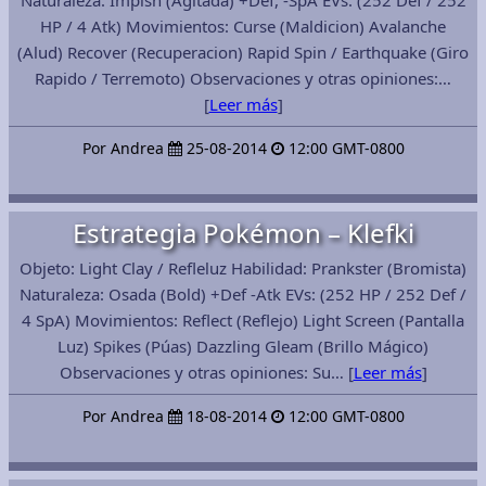
Naturaleza: Impish (Agitada) +Def, -SpA EVs: (252 Def / 252
HP / 4 Atk) Movimientos: Curse (Maldicion) Avalanche
(Alud) Recover (Recuperacion) Rapid Spin / Earthquake (Giro
Rapido / Terremoto) Observaciones y otras opiniones:…
[
Leer más
]
Por Andrea
25-08-2014
12:00 GMT-0800
Estrategia Pokémon – Klefki
Objeto: Light Clay / Refleluz Habilidad: Prankster (Bromista)
Naturaleza: Osada (Bold) +Def -Atk EVs: (252 HP / 252 Def /
4 SpA) Movimientos: Reflect (Reflejo) Light Screen (Pantalla
Luz) Spikes (Púas) Dazzling Gleam (Brillo Mágico)
Observaciones y otras opiniones: Su… [
Leer más
]
Por Andrea
18-08-2014
12:00 GMT-0800