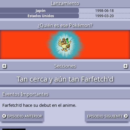
Lanzamiento
Japón
1998-06-18
Estados Unidos
1999-03-20
¿Quién es ese Pokémon?
Secciones
Tan cerca y aún tan Farfetch'd
Eventos Importantes
Farfetch'd hace su debut en el anime.
episodio anterior
episodio siguiente