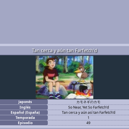
Tan cerca y aún tan Farfetch'd
Japonés
カモネギのカモ
Inglés
So Near, Yet So Farfetch'd
Español (España)
Tan cerca y aún así tan Farfetch'd
Temporada
1
Episodio
49