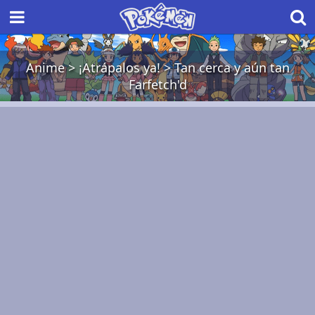
Anime
>
¡Atrápalos ya!
>
Tan cerca y aún tan
Farfetch'd