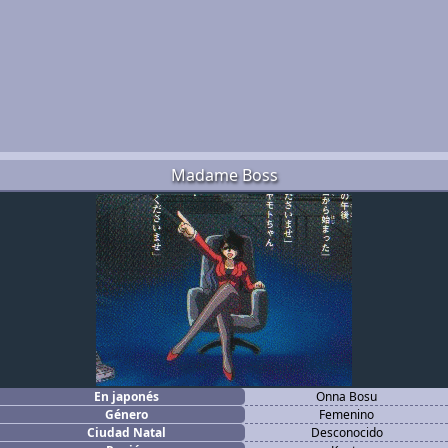
Madame Boss
En japonés
Onna Bosu
Género
Femenino
Ciudad Natal
Desconocido