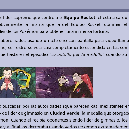
l líder supremo que controla el
Equipo Rocket
, él está a cargo
 obviamente la misma que la del Equipo Rocket, dominar e
ades de los Pokémon para obtener una inmensa fortuna.
ubordinados usando un teléfono con pantalla para video llama
 serie, su rostro se veía casi completamente escondida en las som
fue hasta en el episodio
"La batalla por la medalla"
cuando su r
 buscadas por las autoridades (que parecen casi inexistentes en 
lo de líder de gimnasio en
Ciudad Verde
, la medalla que otorgaba
okémon. Cuando él recibía oponentes siendo líder de gimnasio, lo
e y al final los derrotaba usando varios Pokémon extremadament