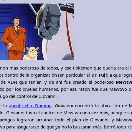
émon más poderoso de todos, y ese Pokémon que quería era el 
cos dentro de la organización (en particular al
Dr. Fuji
) a que logr
de ADN que tenían, y de ahí fue creado el poderoso
Mewtw
do por los crueles humanos, por esa razón fue que Mewtwo de
ugó del control de Giovanni.
e la
agente élite Domino
, Giovanni encontró la ubicación de 
o. Giovanni tuvo el control de Mewtwo una vez más, aunque so
 amigos lograron arruinar todo el plan de Giovanni, y Mewtw
wo para asegurarse de que ya no lo buscaran más, borró todo r