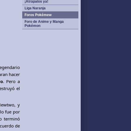
¡Atrápalos ya!
Liga Naranja
Foros Pokémew
Foro de Anime y Manga
Pokémon
legendario
aran hacer
o
. Pero a
struyó el
Mewtwo, y
lo fue por
o terminó
ecuerdo de