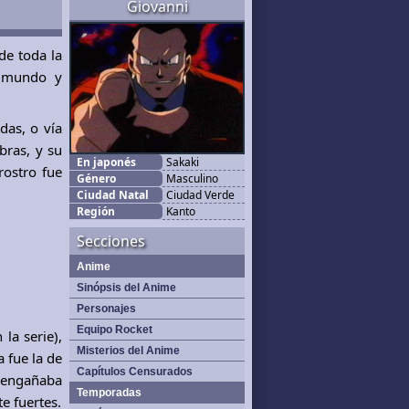
Giovanni
 de toda la
l mundo y
das, o vía
bras, y su
En japonés
Sakaki
ostro fue
Género
Masculino
Ciudad Natal
Ciudad Verde
Región
Kanto
Secciones
Anime
Sinópsis del Anime
Personajes
Equipo Rocket
la serie),
Misterios del Anime
 fue la de
Capítulos Censurados
s engañaba
Temporadas
e fuertes.