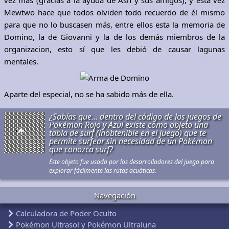
vez más (gracias a la ayuda de Ash y sus amigos), y esta vez
Mewtwo hace que todos olviden todo recuerdo de él mismo
para que no lo buscasen más, entre ellos esta la memoria de
Domino, la de Giovanni y la de los demás miembros de la
organizacion, esto sí que les debió de causar lagunas
mentales.
Aparte del especial, no se ha sabido más de ella.
¿Sabías que... dentro del código de los juegos de
Pokémon Rojo y Azul existe como objeto una
tabla de surf (inobtenible en el juego) que te
permite surfear sin necesidad de un Pokémon
que conozca surf?
Este objeto fue usado por los desarrolladores del juego para
explorar fácilmente las rutas acuáticas.
Navegación
Calculadora de Poder Oculto
Pokémon Ultrasol y Pokémon Ultraluna