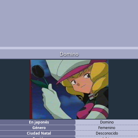
Domino
En japonés
Domino
Género
Femenino
Ciudad Natal
Desconocido