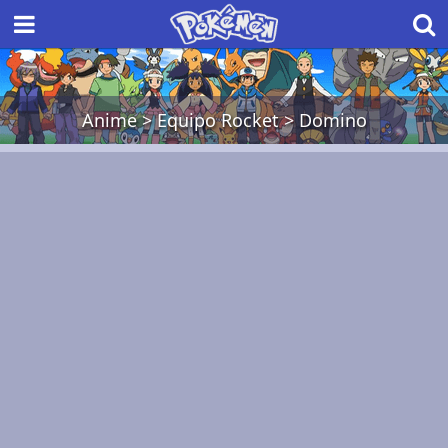
Anime
>
Equipo Rocket
>
Domino