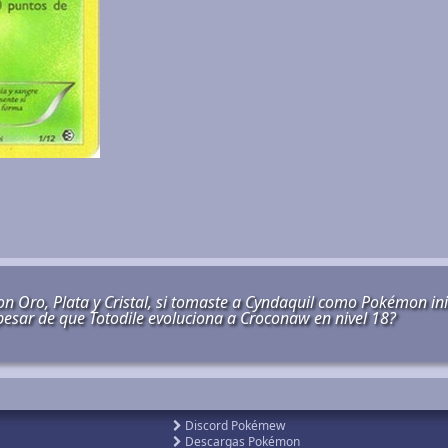
n Oro, Plata y Cristal, si tomaste a Cyndaquil como Pokémon inic
pesar de que Totodile evoluciona a Croconaw en nivel 18?
Discord Pokémew
Descargas Pokémon