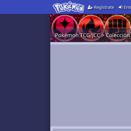
Regístrate
Ent
Pokémon TCG/JCC
>
Colección