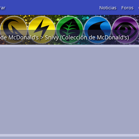
rar
Noticias
Foros
 de McDonald's
>
Snivy (Colección de McDonald's)