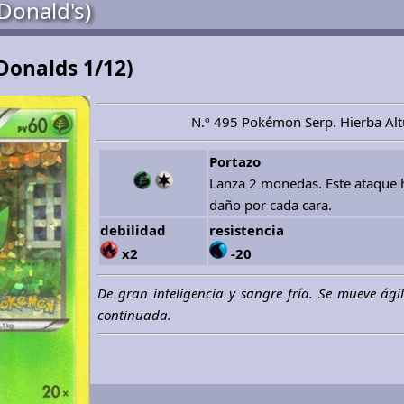
Donald's)
Donalds 1/12)
N.º 495 Pokémon Serp. Hierba Altu
Portazo
Lanza 2 monedas. Este ataque 
daño por cada cara.
debilidad
resistencia
x2
-20
De gran inteligencia y sangre fría. Se mueve ági
continuada.