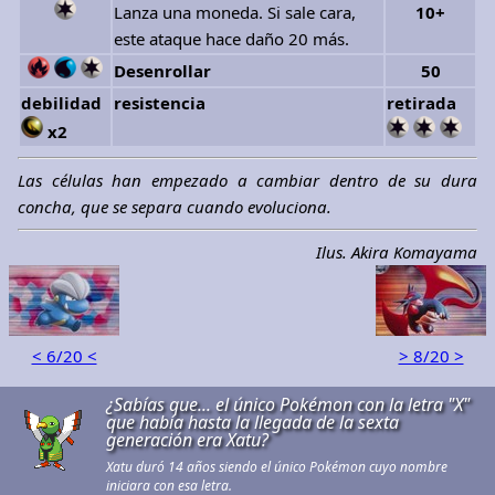
Lanza una moneda. Si sale cara,
10+
este ataque hace daño 20 más.
Desenrollar
50
debilidad
resistencia
retirada
x2
Las células han empezado a cambiar dentro de su dura
concha, que se separa cuando evoluciona.
Ilus. Akira Komayama
< 6/20 <
> 8/20 >
¿Sabías que... el único Pokémon con la letra "X"
que había hasta la llegada de la sexta
generación era Xatu?
Xatu duró 14 años siendo el único Pokémon cuyo nombre
iniciara con esa letra.