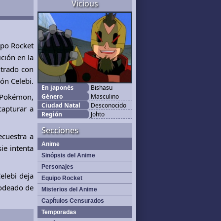
Vicious
ipo Rocket
ción en la
ntrado con
ón Celebi.
En japonés
Bishasu
r Pokémon,
Género
Masculino
Ciudad Natal
Desconocido
capturar a
Región
Johto
Secciones
ecuestra a
Anime
ie intenta
Sinópsis del Anime
Personajes
elebi deja
Equipo Rocket
rodeado de
Misterios del Anime
Capítulos Censurados
Temporadas