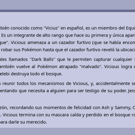
mbién conocido como "Vicius" en español, es un miembro del Equ
. Es un integrante de alto rango que hace su primera y única apari
osque". Vicious amenaza a un cazador furtivo (que se había enco
ó robar sus Pokémon hasta que el cazador furtivo reveló la ubicaci
iales llamados "Dark Balls" que le permiten capturar cualquie
 también vuelve al Pokémon atrapado "malvado". Vicious logra 
elebi destruya todo el bosque.
 reunir todos los mecanismos de Vicious, y, accidentalmente s
mentando que necesita a alguien para ser testigo de su poder. Jess
azón, recordando sus momentos de felicidad con Ash y Sammy, C
s. Vicious termina con su mascara caída y perdido en el bosque 
ara darle su merecido.