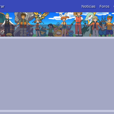
rar
Noticias
Foros
ous