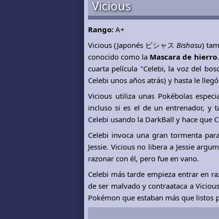
Vicious
Rango:
A+
Vicious (Japonés ビシャス
Bishasu
) ta
conocido como la
Mascara de hierro
cuarta película "Celebi, la voz del b
Celebi unos años atrás) y hasta le lleg
Vicious utiliza unas Pokébolas espec
incluso si es el de un entrenador, y
Celebi usando la DarkBall y hace que C
Celebi invoca una gran tormenta para
Jessie. Vicious no libera a Jessie argu
razonar con él, pero fue en vano.
Celebi más tarde empieza entrar en r
de ser malvado y contraataca a Viciou
Pokémon que estaban más que listos p