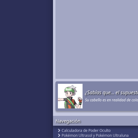
¿Sabías que... el supues
Su cabello es en realidad de col
Navegación
Calculadora de Poder Oculto
Pokémon Ultrasol y Pokémon Ultraluna