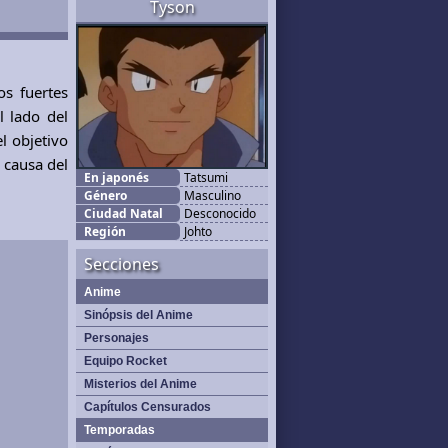
Tyson
os fuertes
l lado del
l objetivo
 causa del
En japonés
Tatsumi
Género
Masculino
Ciudad Natal
Desconocido
Región
Johto
Secciones
Anime
Sinópsis del Anime
Personajes
Equipo Rocket
Misterios del Anime
Capítulos Censurados
Temporadas