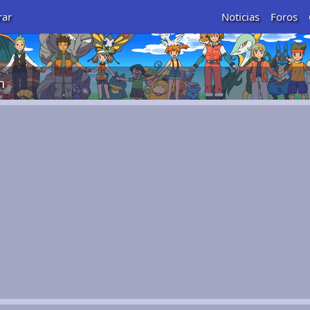
rar
Noticias
Foros
n