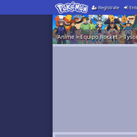
Regístrate
Ent
Anime
>
Equipo Rocket
>
Tyso