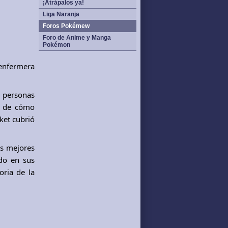
¡Atrápalos ya!
Liga Naranja
Foros Pokémew
Foro de Anime y Manga
Pokémon
enfermera
o personas
re de cómo
ket cubrió
as mejores
ndo en sus
oria de la