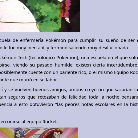
escuela de enfermería Pokémon para cumplir su sueño de ser 
le fue muy bien ahí, y terminó saliendo muy desilucionada.
 Pokémon Tech (tecnológico Pokémon), una escuela en el que sol
birse, viendo su pasado humilde, existen cierta incertidumb
 posiblemente cuente con un pariente rico, o el mismo Equipo Roc
rante que murió en su labor.
hí y se vuelven buenos amigos, ambos creyeron que sacarían l
 tan seguros que retozaban de felicidad toda la noche pensa
encia a esto obtuvieron "las peores notas escolares en la hist
en unirse al equipo Rocket.