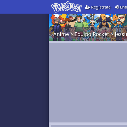
Regístrate
Ent
Anime
>
Equipo Rocket
>
Jessi