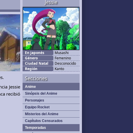
Jessie
En japonés
Musashi
Género
Femenino
Ciudad Natal
Desconocido
Región
Kanto
s.
Secciones
cia Jessie
Anime
ca recibió
Sinópsis del Anime
Personajes
Equipo Rocket
Misterios del Anime
Capítulos Censurados
Temporadas