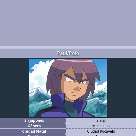
Paul/Polo
En japonés
Shinji
Género
Masculino
Ciudad Natal
Ciudad Rocavelo