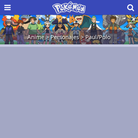
Anime
>
Personajes
>
Paul/Polo