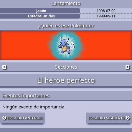
Lanzamiento
Japón
1998-07-09
Estados Unidos
1999-09-11
¿Quién es ese Pokémon?
Secciones
El héroe perfecto
Eventos Importantes
Ningún evento de importancia.
episodio anterior
episodio siguiente