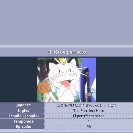
El héroe perfecto
Japonés
こどものひだよ！ぜんいんしゅうごう！
Inglés
The Purr-fect Hero
Español (España)
El perrrfecto héroe
Temporada
1
Episodio
53