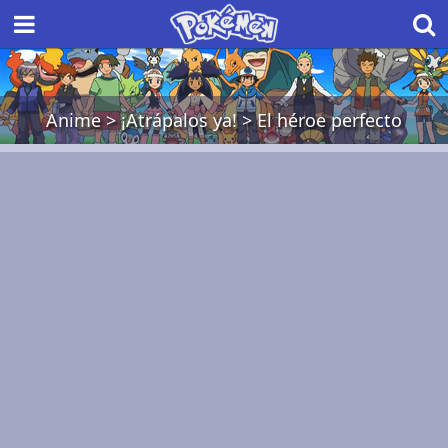
Anime
>
¡Atrápalos ya!
>
El héroe perfecto