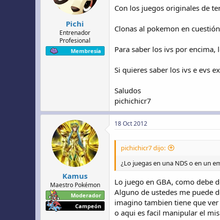
Con los juegos originales de t
Pichi
Clonas al pokemon en cuestión
Entrenador
Profesional
Para saber los ivs por encima, 
Membresía
Si quieres saber los ivs e evs 
Saludos
pichichicr7
18 Oct 2012
pichichicr7 dijo:
¿Lo juegas en una NDS o en un e
Kamus
Lo juego en GBA, como debe de
Maestro Pokémon
Alguno de ustedes me puede d
Moderador
imagino tambien tiene que ver e
Campeón
o aqui es facil manipular el mi