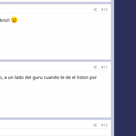
#10
hkns!!
#11
 a un lado del guru cuando te de el liston por
#12