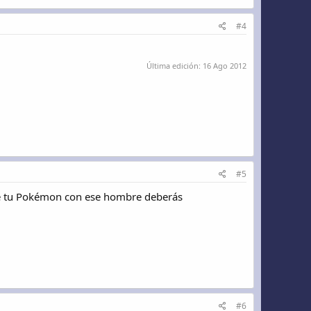
#4
Última edición:
16 Ago 2012
#5
s de tu Pokémon con ese hombre deberás
#6