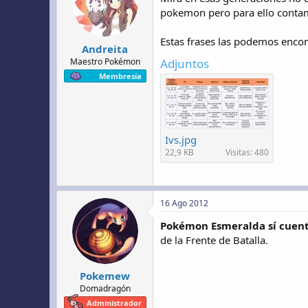
pokemon pero para ello contam
Estas frases las podemos encon
Andreita
Maestro Pokémon
Adjuntos
Membresía
Ivs.jpg
22,9 KB
Visitas: 480
16 Ago 2012
Pokémon Esmeralda sí cuent
de la Frente de Batalla.
Pokemew
Domadragón
Administrador