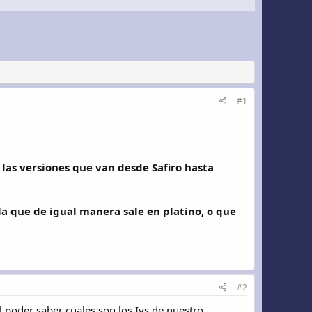
#1
las versiones que van desde Safiro hasta
lla que de igual manera sale en platino, o que
#2
 poder saber cuales son los Ivs de nuestro