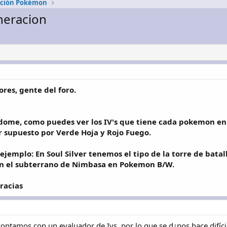
ación Pokémon
neracion
es, gente del foro.
dome, como puedes ver los IV's que tiene cada pokemon en 
 supuesto por Verde Hoja y Rojo Fuego.
 ejemplo: En Soul Silver tenemos el tipo de la torre de bata
 en el subterrano de Nimbasa en Pokemon B/W.
racias
ontamos con un evaluador de Ivs, por lo que se d¿nos hace difícil