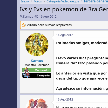
Inicio
Foros
Categoría Videojuegos
Tercera Gener
Ivs y Evs en pokemon de 3ra Ge
A
F
Kamus
16 Ago 2012
u
e
t
Cerrado para nuevas respuestas.
c
o
h
r
a
16 Ago 2012
d
e
Estimados amigos, moderador
i
n
i
Llevo varios dias preguntan
c
Kamus
Esmeralda? Esto pasando por
i
Maestro Pokémon
o
Moderador
Lo anterior en vista que por
Campeón
decir del tipo que aparece
Agradezco su información, g
16 Ago 2012
Mira en esas generaciones no c