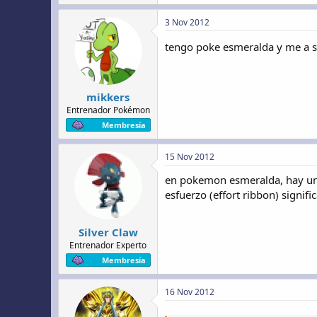
3 Nov 2012
tengo poke esmeralda y me a se
mikkers
Entrenador Pokémon
Membresía
15 Nov 2012
en pokemon esmeralda, hay una 
esfuerzo (effort ribbon) signif
Silver Claw
Entrenador Experto
Membresía
16 Nov 2012