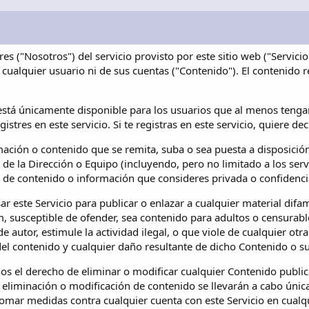
es ("Nosotros") del servicio provisto por este sitio web ("Servic
cualquier usuario ni de sus cuentas ("Contenido"). El contenido 
 está únicamente disponible para los usuarios que al menos tengan 
egistres en este servicio. Si te registras en este servicio, quiere de
mación o contenido que se remita, suba o sea puesta a disposición
de la Dirección o Equipo (incluyendo, pero no limitado a los serv
o de contenido o información que consideres privada o confidenci
ar este Servicio para publicar o enlazar a cualquier material dif
m, susceptible de ofender, sea contenido para adultos o censurabl
e autor, estimule la actividad ilegal, o que viole de cualquier ot
el contenido y cualquier daño resultante de dicho Contenido o s
s el derecho de eliminar o modificar cualquier Contenido publica
e eliminación o modificación de contenido se llevarán a cabo únic
tomar medidas contra cualquier cuenta con este Servicio en cual