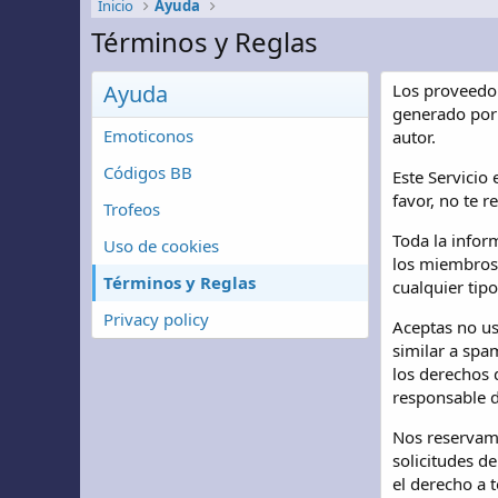
Inicio
Ayuda
Términos y Reglas
Ayuda
Los proveedor
generado por 
Emoticonos
autor.
Códigos BB
Este Servicio
favor, no te r
Trofeos
Toda la infor
Uso de cookies
los miembros 
Términos y Reglas
cualquier tip
Privacy policy
Aceptas no us
similar a spa
los derechos d
responsable d
Nos reservamo
solicitudes d
el derecho a 