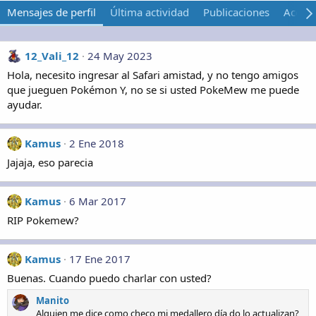
Mensajes de perfil
Última actividad
Publicaciones
Acerca
12_Vali_12
24 May 2023
Hola, necesito ingresar al Safari amistad, y no tengo amigos
que jueguen Pokémon Y, no se si usted PokeMew me puede
ayudar.
Kamus
2 Ene 2018
Jajaja, eso parecia
Kamus
6 Mar 2017
RIP Pokemew?
Kamus
17 Ene 2017
Buenas. Cuando puedo charlar con usted?
Manito
Alguien me dice como checo mi medallero día do lo actualizan?