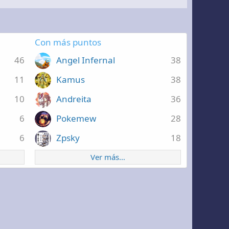
Con más puntos
46
Angel Infernal
38
11
Kamus
38
10
Andreita
36
6
Pokemew
28
6
Zpsky
18
Ver más…