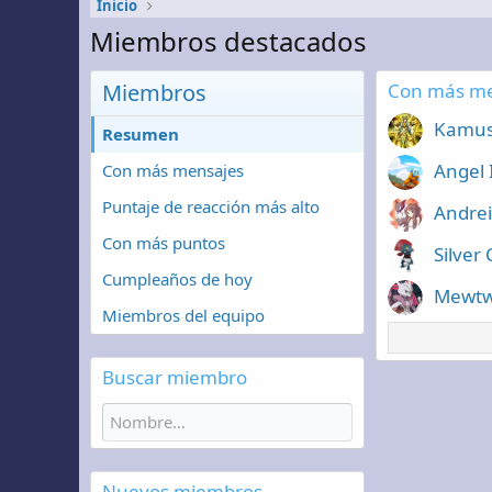
Inicio
Miembros destacados
Miembros
Con más me
Kamu
Resumen
Angel 
Con más mensajes
Puntaje de reacción más alto
Andrei
Con más puntos
Silver
Cumpleaños de hoy
Mewt
Miembros del equipo
Buscar miembro
Nuevos miembros