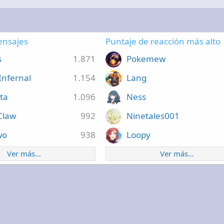
nsajes
Puntaje de reacción más alto
s
1.871
Pokemew
Infernal
1.154
Lang
ta
1.096
Ness
 Claw
992
Ninetales001
wo
938
Loopy
Ver más…
Ver más…