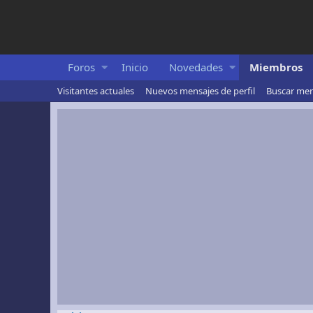
Foros
Inicio
Novedades
Miembros
Visitantes actuales
Nuevos mensajes de perfil
Buscar mens