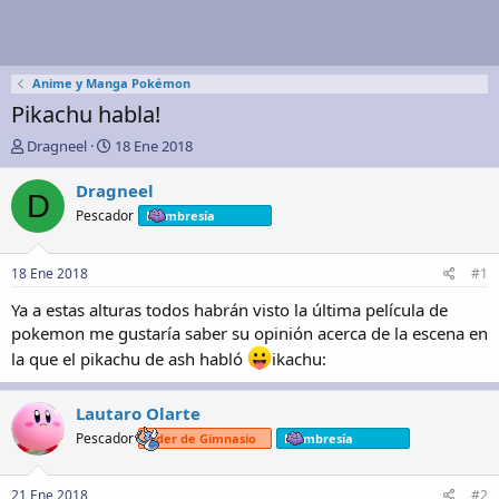
Anime y Manga Pokémon
Pikachu habla!
A
F
Dragneel
18 Ene 2018
u
e
t
c
Dragneel
D
o
h
Pescador
Membresía
r
a
d
e
18 Ene 2018
#1
i
n
Ya a estas alturas todos habrán visto la última película de
i
pokemon me gustaría saber su opinión acerca de la escena en
c
la que el pikachu de ash habló
ikachu:
i
o
Lautaro Olarte
Pescador
Líder de Gimnasio
Membresía
21 Ene 2018
#2