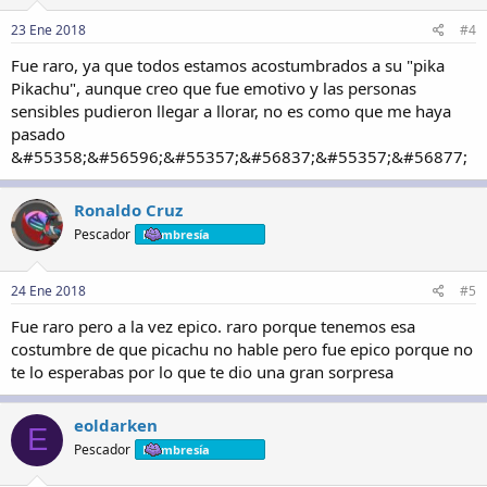
23 Ene 2018
#4
Fue raro, ya que todos estamos acostumbrados a su "pika
Pikachu", aunque creo que fue emotivo y las personas
sensibles pudieron llegar a llorar, no es como que me haya
pasado
&#55358;&#56596;&#55357;&#56837;&#55357;&#56877;
Ronaldo Cruz
Pescador
Membresía
24 Ene 2018
#5
Fue raro pero a la vez epico. raro porque tenemos esa
costumbre de que picachu no hable pero fue epico porque no
te lo esperabas por lo que te dio una gran sorpresa
eoldarken
E
Pescador
Membresía