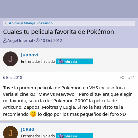
Anime y Manga Pokémon
Cuales tu pelicula favorita de Pokémon
A
F
Angel Infernal
10 Oct 2012
u
e
t
c
Juanavi
J
o
h
Entrenador Iniciado
Membresía
r
a
d
e
6 Ene 2018
#41
i
n
Tuve la primera pelicula de Pokemon en VHS incluso fui a
i
verla al cine xD "Mew vs Mewtwo". Pero si tuviera que elegir
c
mi favorita, seria la de "Pokemon 2000" la pelicula de
i
Articuno, Zapdos, Moltres y Lugia. Si no la has visto te la
o
recomiendo
lo digo por los mas pequeños del foro xD
JCR30
J
Entrenador Iniciado
Membresía