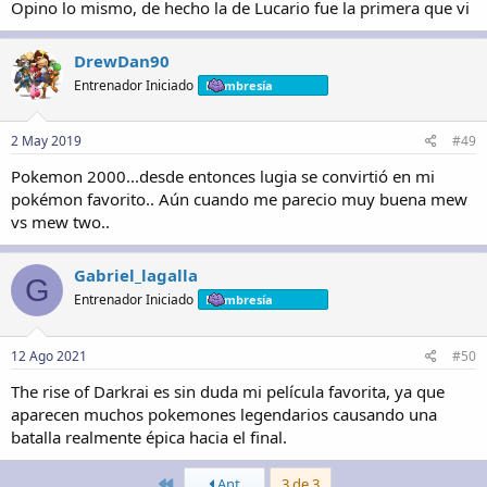
Opino lo mismo, de hecho la de Lucario fue la primera que vi
DrewDan90
Entrenador Iniciado
Membresía
2 May 2019
#49
Pokemon 2000...desde entonces lugia se convirtió en mi
pokémon favorito.. Aún cuando me parecio muy buena mew
vs mew two..
Gabriel_lagalla
G
Entrenador Iniciado
Membresía
12 Ago 2021
#50
The rise of Darkrai es sin duda mi película favorita, ya que
aparecen muchos pokemones legendarios causando una
batalla realmente épica hacia el final.
Primero
Ant
3 de 3