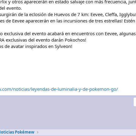
wirlix y otros aparecerán en estado salvaje con más frecuencia, j
del evento.
rgirán de la eclosión de Huevos de 7 km: Eevee, Cleffa, Igglybuff, 
es de Eevee aparecerán en las incursiones de tres estrellas! Estén
o exclusiva del evento acabará en encuentros con Eevee, algunas
RA exclusivas del evento darán Pokochos!
os de avatar inspirados en Sylveon!
com/noticias/leyendas-de-luminalia-y-de-pokemon-go/
nlace
oticias Pokémew