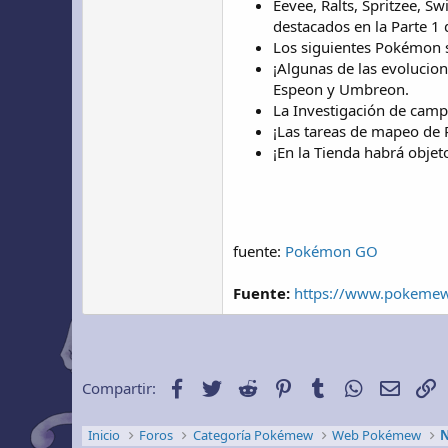
Eevee, Ralts, Spritzee, S
destacados en la Parte 1 
Los siguientes Pokémon su
¡Algunas de las evolucion
Espeon y Umbreon.
La Investigación de camp
¡Las tareas de mapeo de 
¡En la Tienda habrá objet
fuente:
Pokémon GO
Fuente:
https://www.pokemew.
Facebook
Twitter
Reddit
Pinterest
Tumblr
WhatsApp
Email
E
Compartir:
Inicio
Foros
Categoría Pokémew
Web Pokémew
N