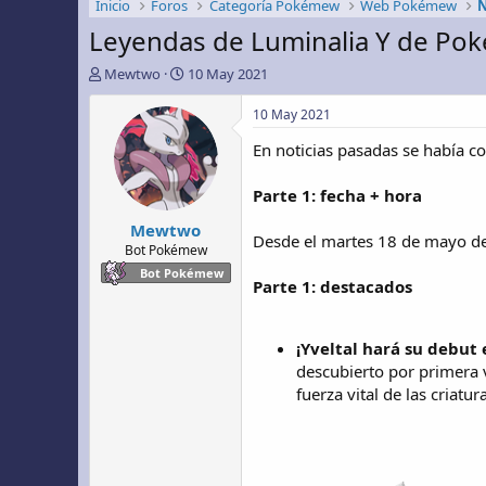
Inicio
Foros
Categoría Pokémew
Web Pokémew
N
Leyendas de Luminalia Y de P
A
F
Mewtwo
10 May 2021
u
e
t
c
10 May 2021
o
h
En noticias pasadas se había c
r
a
d
e
Parte 1: fecha + hora
i
Mewtwo
n
Desde el martes 18 de mayo de 
i
Bot Pokémew
c
Bot Pokémew
Parte 1: destacados
i
o
¡Yveltal hará su debut 
descubierto por primera v
fuerza vital de las criatu