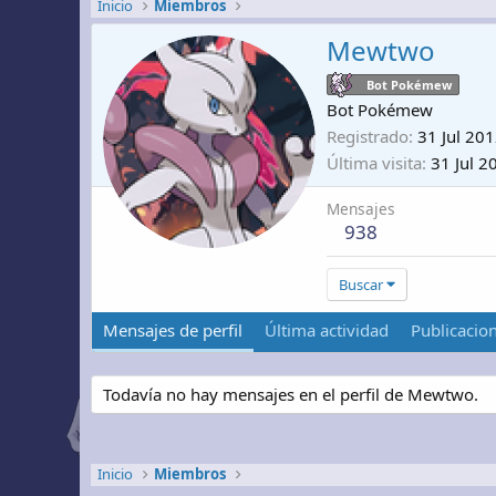
Inicio
Miembros
Mewtwo
Bot Pokémew
Bot Pokémew
Registrado
31 Jul 20
Última visita
31 Jul 2
Mensajes
938
Buscar
Mensajes de perfil
Última actividad
Publicacio
Todavía no hay mensajes en el perfil de Mewtwo.
Inicio
Miembros