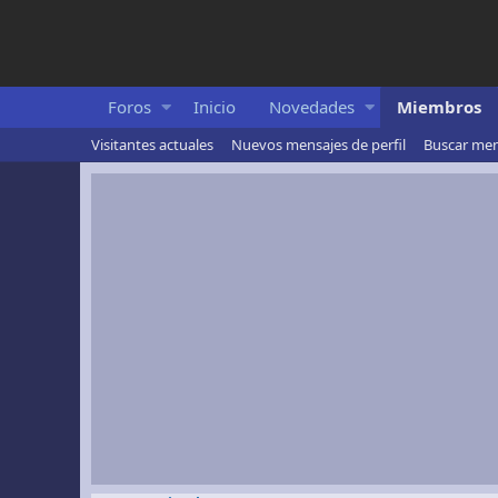
Foros
Inicio
Novedades
Miembros
Visitantes actuales
Nuevos mensajes de perfil
Buscar mens