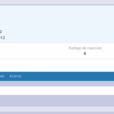
12
012
Puntaje de reacción
6
nes
Acerca