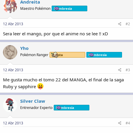
Andreita
Maestro Pokémon
Membresía
12 Abr 2013
#2
Sera leer el mango, por que el anime no se lee !! xD
Yho
Pokémon Ranger
Artista
Membresía
12 Abr 2013
#3
Me gusta mucho el tomo 22 del MANGA, el final de la saga
Ruby y sapphire
Silver Claw
Entrenador Experto
Membresía
12 Abr 2013
#4