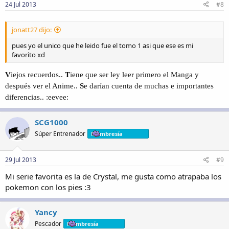
24 Jul 2013
#8
jonatt27 dijo:
pues yo el unico que he leido fue el tomo 1 asi que ese es mi
favorito xd
V
iejos recuerdos..
T
iene que ser ley leer primero el Manga y
después ver el Anime..
S
e darían cuenta de muchas e importantes
diferencias.. :eevee:
SCG1000
Súper Entrenador
Membresía
29 Jul 2013
#9
Mi serie favorita es la de Crystal, me gusta como atrapaba los
pokemon con los pies :3
Yancy
Pescador
Membresía