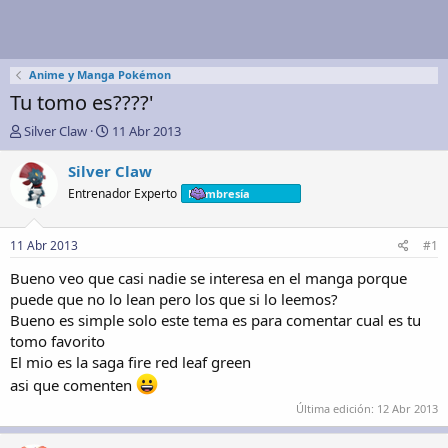
Anime y Manga Pokémon
Tu tomo es????'
A
F
Silver Claw
11 Abr 2013
u
e
t
c
Silver Claw
o
h
Entrenador Experto
Membresía
r
a
d
e
11 Abr 2013
#1
i
n
Bueno veo que casi nadie se interesa en el manga porque
i
puede que no lo lean pero los que si lo leemos?
c
Bueno es simple solo este tema es para comentar cual es tu
i
tomo favorito
o
El mio es la saga fire red leaf green
asi que comenten
Última edición:
12 Abr 2013