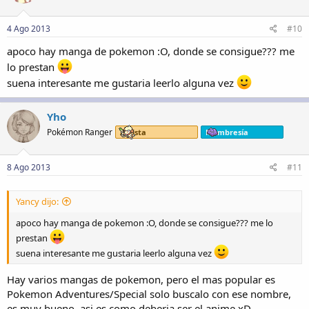
4 Ago 2013
#10
apoco hay manga de pokemon :O, donde se consigue??? me
lo prestan
suena interesante me gustaria leerlo alguna vez
Yho
Pokémon Ranger
Artista
Membresía
8 Ago 2013
#11
Yancy dijo:
apoco hay manga de pokemon :O, donde se consigue??? me lo
prestan
suena interesante me gustaria leerlo alguna vez
Hay varios mangas de pokemon, pero el mas popular es
Pokemon Adventures/Special solo buscalo con ese nombre,
es muy bueno, asi es como deberia ser el anime xD