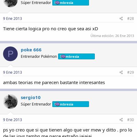
Súper Entrenador
Membresía
9 Ene 2013
#28
Tiene cierta logica pro no creo que sea asi xD
Última edición:
26 Ene 2013
poke 666
P
Entrenador Pokémon
Membresía
9 Ene 2013
#29
ambas teorias me parecen bastante interesantes
sergio10
Súper Entrenador
Membresía
9 Ene 2013
#30
ps yo creo que si que tienen algo que ver mew y ditto . pro lo
de las joys tambn me parce extraño jajajaj