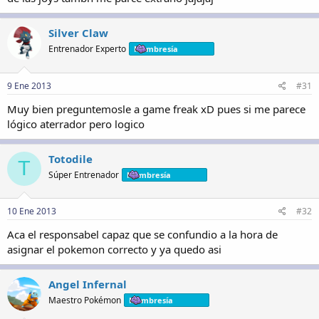
Silver Claw
Entrenador Experto
Membresía
9 Ene 2013
#31
Muy bien preguntemosle a game freak xD pues si me parece
lógico aterrador pero logico
Totodile
T
Súper Entrenador
Membresía
10 Ene 2013
#32
Aca el responsabel capaz que se confundio a la hora de
asignar el pokemon correcto y ya quedo asi
Angel Infernal
Maestro Pokémon
Membresía