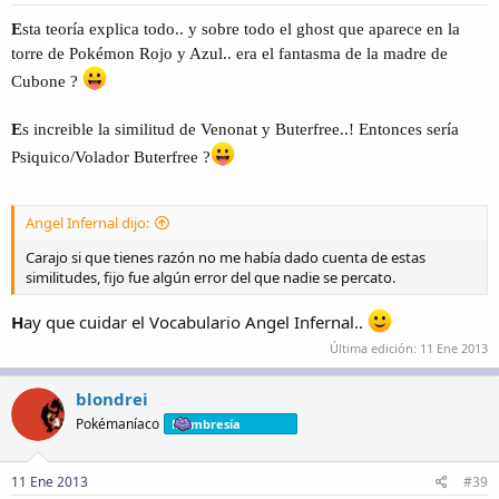
E
sta teoría explica todo.. y sobre todo el ghost que aparece en la
torre de Pokémon Rojo y Azul.. era el fantasma de la madre de
Cubone ?
E
s increible la similitud de Venonat y Buterfree..! Entonces sería
Psiquico/Volador Buterfree ?
Angel Infernal dijo:
Carajo si que tienes razón no me había dado cuenta de estas
similitudes, fijo fue algún error del que nadie se percato.
H
ay que cuidar el Vocabulario Angel Infernal..
Última edición:
11 Ene 2013
blondrei
Pokémaníaco
Membresía
11 Ene 2013
#39