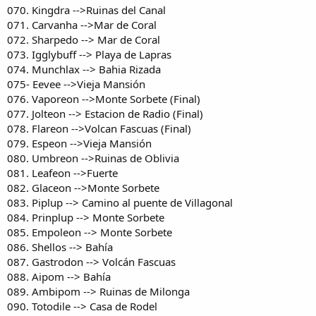
070. Kingdra -->Ruinas del Canal
071. Carvanha -->Mar de Coral
072. Sharpedo --> Mar de Coral
073. Igglybuff --> Playa de Lapras
074. Munchlax --> Bahia Rizada
075- Eevee -->Vieja Mansión
076. Vaporeon -->Monte Sorbete (Final)
077. Jolteon --> Estacion de Radio (Final)
078. Flareon -->Volcan Fascuas (Final)
079. Espeon -->Vieja Mansión
080. Umbreon -->Ruinas de Oblivia
081. Leafeon -->Fuerte
082. Glaceon -->Monte Sorbete
083. Piplup --> Camino al puente de Villagonal
084. Prinplup --> Monte Sorbete
085. Empoleon --> Monte Sorbete
086. Shellos --> Bahía
087. Gastrodon --> Volcán Fascuas
088. Aipom --> Bahía
089. Ambipom --> Ruinas de Milonga
090. Totodile --> Casa de Rodel