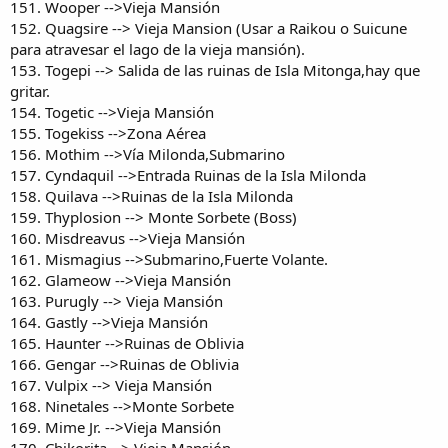
151. Wooper -->Vieja Mansión
152. Quagsire --> Vieja Mansion (Usar a Raikou o Suicune
para atravesar el lago de la vieja mansión).
153. Togepi --> Salida de las ruinas de Isla Mitonga,hay que
gritar.
154. Togetic -->Vieja Mansión
155. Togekiss -->Zona Aérea
156. Mothim -->Vía Milonda,Submarino
157. Cyndaquil -->Entrada Ruinas de la Isla Milonda
158. Quilava -->Ruinas de la Isla Milonda
159. Thyplosion --> Monte Sorbete (Boss)
160. Misdreavus -->Vieja Mansión
161. Mismagius -->Submarino,Fuerte Volante.
162. Glameow -->Vieja Mansión
163. Purugly --> Vieja Mansión
164. Gastly -->Vieja Mansión
165. Haunter -->Ruinas de Oblivia
166. Gengar -->Ruinas de Oblivia
167. Vulpix --> Vieja Mansión
168. Ninetales -->Monte Sorbete
169. Mime Jr. -->Vieja Mansión
170. Chikorita --> Vieja Mansión