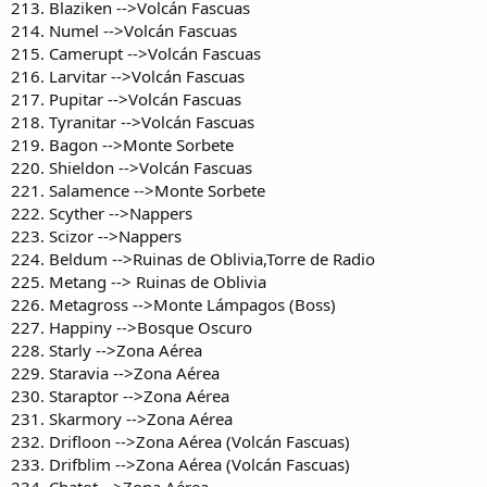
213. Blaziken -->Volcán Fascuas
214. Numel -->Volcán Fascuas
215. Camerupt -->Volcán Fascuas
216. Larvitar -->Volcán Fascuas
217. Pupitar -->Volcán Fascuas
218. Tyranitar -->Volcán Fascuas
219. Bagon -->Monte Sorbete
220. Shieldon -->Volcán Fascuas
221. Salamence -->Monte Sorbete
222. Scyther -->Nappers
223. Scizor -->Nappers
224. Beldum -->Ruinas de Oblivia,Torre de Radio
225. Metang --> Ruinas de Oblivia
226. Metagross -->Monte Lámpagos (Boss)
227. Happiny -->Bosque Oscuro
228. Starly -->Zona Aérea
229. Staravia -->Zona Aérea
230. Staraptor -->Zona Aérea
231. Skarmory -->Zona Aérea
232. Drifloon -->Zona Aérea (Volcán Fascuas)
233. Drifblim -->Zona Aérea (Volcán Fascuas)
234. Chatot -->Zona Aérea