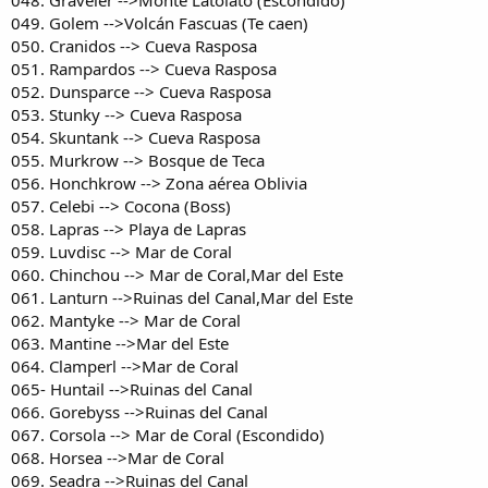
049. Golem -->Volcán Fascuas (Te caen)
050. Cranidos --> Cueva Rasposa
051. Rampardos --> Cueva Rasposa
052. Dunsparce --> Cueva Rasposa
053. Stunky --> Cueva Rasposa
054. Skuntank --> Cueva Rasposa
055. Murkrow --> Bosque de Teca
056. Honchkrow --> Zona aérea Oblivia
057. Celebi --> Cocona (Boss)
058. Lapras --> Playa de Lapras
059. Luvdisc --> Mar de Coral
060. Chinchou --> Mar de Coral,Mar del Este
061. Lanturn -->Ruinas del Canal,Mar del Este
062. Mantyke --> Mar de Coral
063. Mantine -->Mar del Este
064. Clamperl -->Mar de Coral
065- Huntail -->Ruinas del Canal
066. Gorebyss -->Ruinas del Canal
067. Corsola --> Mar de Coral (Escondido)
068. Horsea -->Mar de Coral
069. Seadra -->Ruinas del Canal