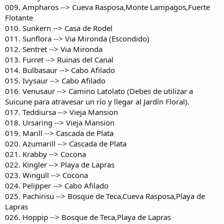
009. Ampharos --> Cueva Rasposa,Monte Lampagos,Fuerte
Flotante
010. Sunkern --> Casa de Rodel
011. Sunflora --> Via Mironda (Escondido)
012. Sentret --> Via Mironda
013. Furret --> Ruinas del Canal
014. Bulbasaur --> Cabo Afilado
015. Ivysaur --> Cabo Afilado
016. Venusaur --> Camino Latolato (Debes de utilizar a
Suicune para atravesar un río y llegar al Jardín Floral).
017. Teddiursa --> Vieja Mansion
018. Ursaring --> Vieja Mansion
019. Marill --> Cascada de Plata
020. Azumarill --> Cascada de Plata
021. Krabby --> Cocona
022. Kingler --> Playa de Lapras
023. Wingull --> Cocona
024. Pelipper --> Cabo Afilado
025. Pachirisu --> Bosque de Teca,Cueva Rasposa,Playa de
Lapras
026. Hoppip --> Bosque de Teca,Playa de Lapras