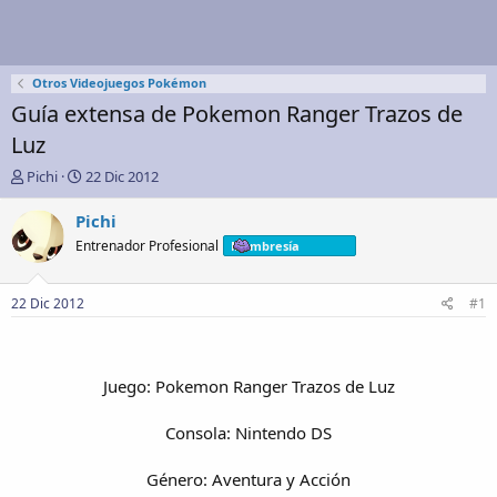
Otros Videojuegos Pokémon
Guía extensa de Pokemon Ranger Trazos de
Luz
A
F
Pichi
22 Dic 2012
u
e
t
c
Pichi
o
h
Entrenador Profesional
Membresía
r
a
d
e
22 Dic 2012
#1
i
n
i
c
Juego: Pokemon Ranger Trazos de Luz
i
o
Consola: Nintendo DS
Género: Aventura y Acción