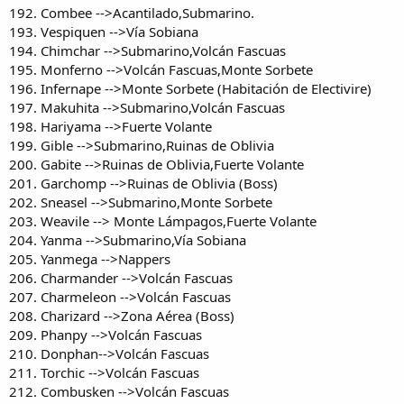
192. Combee -->Acantilado,Submarino.
193. Vespiquen -->Vía Sobiana
194. Chimchar -->Submarino,Volcán Fascuas
195. Monferno -->Volcán Fascuas,Monte Sorbete
196. Infernape -->Monte Sorbete (Habitación de Electivire)
197. Makuhita -->Submarino,Volcán Fascuas
198. Hariyama -->Fuerte Volante
199. Gible -->Submarino,Ruinas de Oblivia
200. Gabite -->Ruinas de Oblivia,Fuerte Volante
201. Garchomp -->Ruinas de Oblivia (Boss)
202. Sneasel -->Submarino,Monte Sorbete
203. Weavile --> Monte Lámpagos,Fuerte Volante
204. Yanma -->Submarino,Vía Sobiana
205. Yanmega -->Nappers
206. Charmander -->Volcán Fascuas
207. Charmeleon -->Volcán Fascuas
208. Charizard -->Zona Aérea (Boss)
209. Phanpy -->Volcán Fascuas
210. Donphan-->Volcán Fascuas
211. Torchic -->Volcán Fascuas
212. Combusken -->Volcán Fascuas