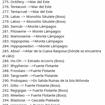
275. Octillery -->Mar del Este
276. Tentacool -->Mar del Este
277. Tentacruel -->Mar del Este
278. Latias --> Monolito Sikulele (Boss)
279. Latios --> Monolito Sikulele (Boss)
280. Swinub -->Monte Lámpagos
281. Piloswine --> Monte Lámpagos
282. Mamoswine -->Monte Lámpagos
283. Hippopotas -->Monte Lámpagos
284. Hippopowdon -->Monte Lámpagos
285. Absol -->Altar de la Cueva Rasposa (Dónde se encuentra
el cáliz)
286. Ho-Oh --> Estrado Arcoiris (Boss)
287. Rhypherior -->Fuerte Flotante
288. Frosslass -->Fuerte Flotante
289. Tangrowth -->Fuerte Flotante
290. Probopass -->En Salida Ruinas de la Isla Milonda
291. Ditto --> Fuerte Flotante (Boss)
292. Regigigas --> Fuerte Flotante (Boss)
293. Mewtwo --> Fuerte Flotante (Boss)
294. Blastoise --> Cascada Plateada
295. Heracross --> Ruinas del Canal