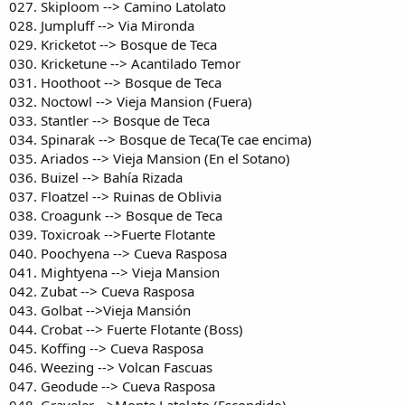
027. Skiploom --> Camino Latolato
028. Jumpluff --> Via Mironda
029. Kricketot --> Bosque de Teca
030. Kricketune --> Acantilado Temor
031. Hoothoot --> Bosque de Teca
032. Noctowl --> Vieja Mansion (Fuera)
033. Stantler --> Bosque de Teca
034. Spinarak --> Bosque de Teca(Te cae encima)
035. Ariados --> Vieja Mansion (En el Sotano)
036. Buizel --> Bahía Rizada
037. Floatzel --> Ruinas de Oblivia
038. Croagunk --> Bosque de Teca
039. Toxicroak -->Fuerte Flotante
040. Poochyena --> Cueva Rasposa
041. Mightyena --> Vieja Mansion
042. Zubat --> Cueva Rasposa
043. Golbat -->Vieja Mansión
044. Crobat --> Fuerte Flotante (Boss)
045. Koffing --> Cueva Rasposa
046. Weezing --> Volcan Fascuas
047. Geodude --> Cueva Rasposa
048. Graveler -->Monte Latolato (Escondido)