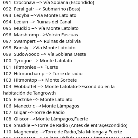
091. Croconaw --> Vía Sobiana (Escondido)
092. Feraligatr --> Submarino (Boss)
093. Ledyba -->Vía Monte Latolato
094. Ledian --> Ruinas del Canal
095. Mudkip --> Vía Monte Latolato
096. Marshtomp -->Volcán Fascuas
097. Swampert --> Ruinas de Oblivia
098. Bonsly -->Vía Monte Latolato
099. Sudowoodo --> Vía Sobiana Oeste
100. Tyrogue --> Monte Latolato
101. Hitmonlee --> Fuerte
102. Hitmonchamp --> Torre de radio
103. Hitmontop --> Monte Sorbete
104. Wobbuffet --> Monte Latolato->Escondido en la
habitación de Tangrowth
105. Electrike --> Monte Latolato
106. Manectric -->Monte Lámpagos
107. Gligar -->Torre de Radio
108. Gliscor -->Monte Lámpagos,Fuerte
109. Shuckle -->Torre de Radio (Antes de entrar,escondido)
110. Magnemite -->Torre de Radio,Isla Milonga y Fuerte
111. Magneton --> Ruinas Oblivia,Monte Lámpagos y Fuerte