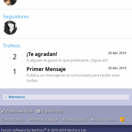
Seguidores
Trofeos
¡Te agradan!
20 Abr 2019
2
A alguien le gustó lo que publicaste. ¡Sigue así!
Primer Mensaje
20 Abr 2019
1
Publica un mensaje en la comunidad para recibir este
trofeo.
Miembros
Pokémew style
Español (ES)
Contáctanos
Términos y reglas
Privacy policy
Ayuda
Inicio
R
S
S
®
Forum software by XenForo
© 2010-2019 XenForo Ltd.