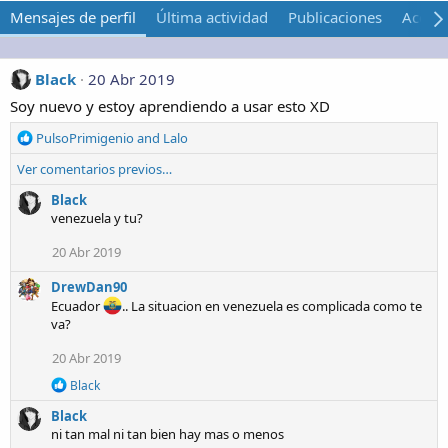
Mensajes de perfil
Última actividad
Publicaciones
Acerca
Black
20 Abr 2019
Soy nuevo y estoy aprendiendo a usar esto XD
R
PulsoPrimigenio
and
Lalo
e
Ver comentarios previos…
a
c
Black
c
venezuela y tu?
i
o
20 Abr 2019
n
e
DrewDan90
s
Ecuador
.. La situacion en venezuela es complicada como te
:
va?
20 Abr 2019
R
Black
e
Black
a
c
ni tan mal ni tan bien hay mas o menos
c