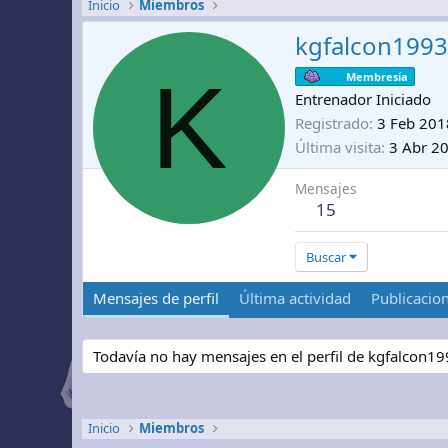
Inicio
Miembros
kgfalcon1993
K
Membresía
Entrenador Iniciado
Registrado
3 Feb 201
Última visita
3 Abr 2
Mensajes
15
Buscar
Mensajes de perfil
Última actividad
Publicacio
Todavía no hay mensajes en el perfil de kgfalcon19
Inicio
Miembros