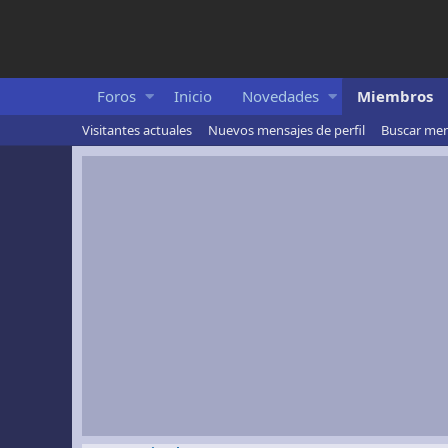
Foros
Inicio
Novedades
Miembros
Visitantes actuales
Nuevos mensajes de perfil
Buscar mens