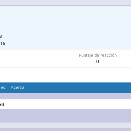
8
018
Puntaje de reacción
0
nes
Acerca
93.